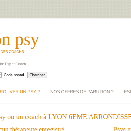
on psy
T DES COACHS
ire Psy et Coach
ROUVER UN PSY ?
NOS OFFRES DE PARUTION ?
ES
un psy ou un coach à LYON 6EME ARRONDISS
ucun thérapeute enregistré
Psys e