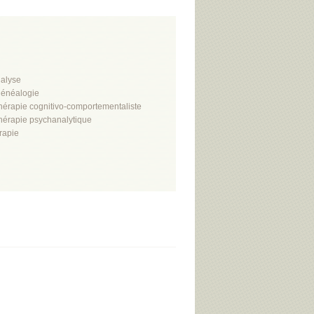
alyse
énéalogie
hérapie cognitivo-comportementaliste
hérapie psychanalytique
rapie