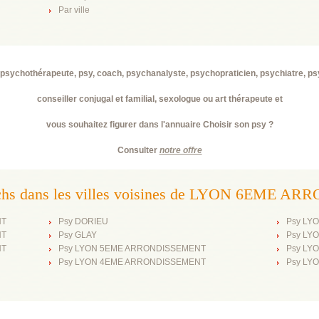
Par ville
psychothérapeute, psy, coach, psychanalyste, psychopraticien, psychiatre, p
conseiller conjugal et familial, sexologue ou art thérapeute et
vous souhaitez figurer dans l'annuaire Choisir son psy ?
Consulter
notre offre
oachs dans les villes voisines de LYON 6EME 
NT
Psy DORIEU
Psy LY
NT
Psy GLAY
Psy LY
NT
Psy LYON 5EME ARRONDISSEMENT
Psy LY
Psy LYON 4EME ARRONDISSEMENT
Psy LY