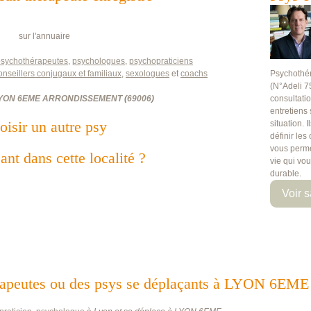
sur l'annuaire
psychothérapeutes
,
psychologues
,
psychopraticiens
onseillers conjugaux et familiaux
,
sexologues
et
coachs
Psychothé
(N°Adeli 7
YON 6EME ARRONDISSEMENT
(
69006
)
consultati
entretiens
oisir un autre psy
situation. 
définir les
vous perme
ant dans cette localité ?
vie qui vo
durable.
Voir s
othérapeutes ou des psys se déplaçants à LYON