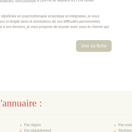
praticien
,
psychologue
à
Lyon
et se déplace à LYON 6EME
 diplômée en psychothérapie éclectique et intégrative, je vous
 et doigté dans la résolutions de vos difficultés personnelles.
ve à vos besoins, je vous propose de trouver avec vous le chemin qui
Voir sa fiche
'annuaire :
Par région
Par nom
Par département
Recherc