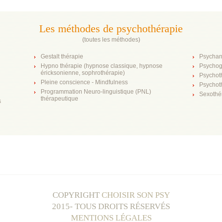
Les méthodes de psychothérapie
(
toutes les méthodes
)
Gestalt thérapie
Psychan
Hypno thérapie (hypnose classique, hypnose
Psychog
éricksonienne, sophrothérapie)
Psychot
Pleine conscience - Mindfulness
Psychot
Programmation Neuro-linguistique (PNL)
Sexothé
thérapeutique
s
COPYRIGHT
CHOISIR SON PSY
2015- TOUS DROITS RÉSERVÉS
MENTIONS LÉGALES