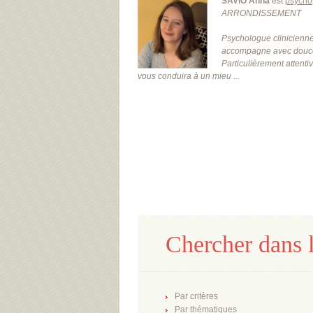
SAVIO Anna
est
psycho
ARRONDISSEMENT
Psychologue clinicienne
accompagne avec douceur
Particulièrement attenti
vous conduira à un mieu ...
Chercher dans l
Par critères
Par thématiques