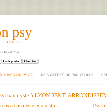
on psy
T DES COACHS
ire Psy et Coach
ROUVER UN PSY ?
NOS OFFRES DE PARUTION ?
ES
un psychanalyste à LYON 3EME ARRONDISSEM
un psychanalyste enregistré
Psys e