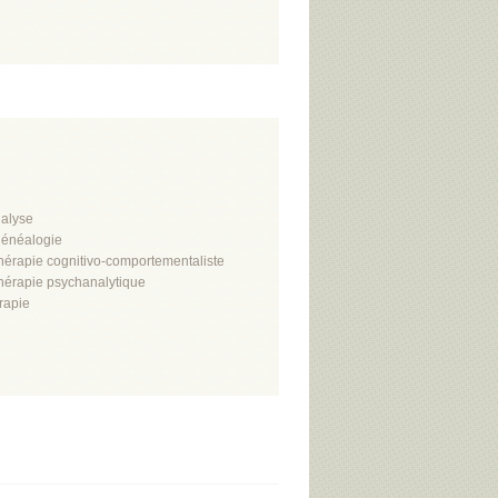
alyse
énéalogie
hérapie cognitivo-comportementaliste
hérapie psychanalytique
rapie