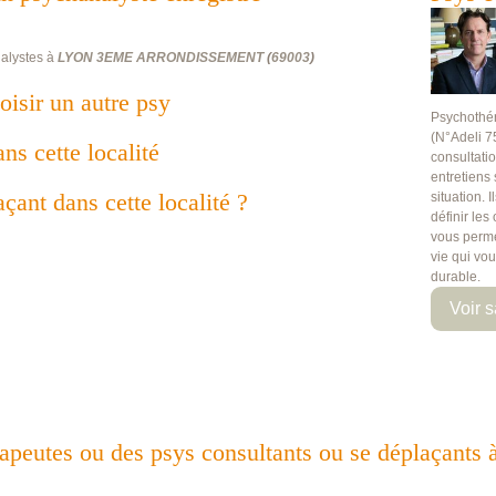
alystes à
LYON 3EME ARRONDISSEMENT
(
69003
)
oisir un autre psy
Psychothé
(N°Adeli 7
ans cette localité
consultati
entretiens
çant dans cette localité ?
situation. 
définir les
vous perme
vie qui vo
durable.
Voir s
hérapeutes ou des psys consultants ou se déplaça