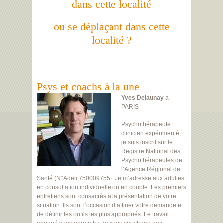
dans cette localité
ou se déplaçant dans cette
localité ?
Psys et coachs à la une
Yves Delaunay
à
PARIS
Psychothérapeute
clinicien expérimenté,
je suis inscrit sur le
Registre National des
Psychothérapeutes de
l’Agence Régional de
Santé (N°Adeli 750009755). Je m’adresse aux adultes
en consultation individuelle ou en couple. Les premiers
entretiens sont consacrés à la présentation de votre
situation. Ils sont l’occasion d’affiner votre demande et
de définir les outils les plus appropriés. Le travail