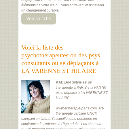
engagé vous permettra de vous soustraire aux
éléments de votre vie qui vous entravent et d’installer
un changement durable.
Voir sa fiche
Voici la liste des
psychothérapeutes ou des psys
consultants ou se déplaçants à
LA VARENNE ST HILAIRE
KABLAN Sylvie
est
art
thérapeute
à
PARIS
et à
PANTIN
et se déplace à LA VARENNE ST
HILAIRE
www.artherapie-paris.com. Art-
thérapeute certifiée CNCP,
exerçant en libéral, j'accueille toute personne en
souffrance de l'enfance à l'âge adulte. Les séances