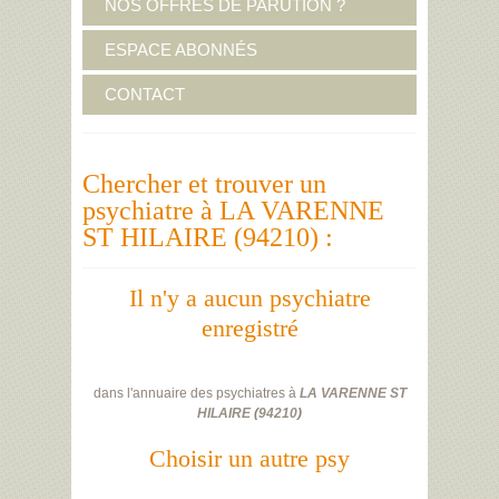
NOS OFFRES DE PARUTION ?
ESPACE ABONNÉS
CONTACT
Chercher et trouver un
psychiatre à LA VARENNE
ST HILAIRE (94210) :
Il n'y a aucun psychiatre
enregistré
dans l'annuaire des psychiatres à
LA VARENNE ST
HILAIRE
(
94210
)
Choisir un autre psy