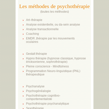
Les méthodes de psychothérapie
(
toutes les méthodes
)
Art–thérapie
Analyse existentielle, ou da-sein analyse
Analyse transactionnelle
Coaching
EMDR ,thérapie par les mouvements
oculaires
Gestalt thérapie
Hypno thérapie (hypnose classique, hypnose
éricksonienne, sophrothérapie)
Pleine conscience - Mindfulness
Programmation Neuro-linguistique (PNL)
thérapeutique
Psychanalyse
Psychogénéalogie
Psychothérapie cognitivo-
comportementaliste
Psychothérapie psychanalytique
Sexothérapie