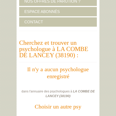
NOS OFFRES DE PARUTION ?
ESPACE ABONNÉS
CONTACT
Cherchez et trouver un
psychologue à LA COMBE
DE LANCEY (38190) :
Il n'y a aucun psychologue
enregistré
dans l'annuaire des psychologues à
LA COMBE DE
LANCEY
(
38190
)
Choisir un autre psy