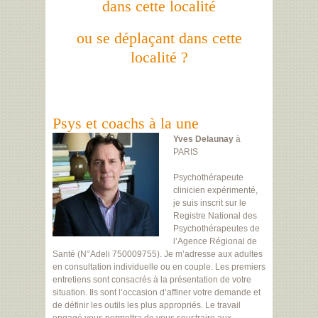
dans cette localité
ou se déplaçant dans cette
localité ?
Psys et coachs à la une
Yves Delaunay
à
PARIS
Psychothérapeute
clinicien expérimenté,
je suis inscrit sur le
Registre National des
Psychothérapeutes de
l’Agence Régional de
Santé (N°Adeli 750009755). Je m’adresse aux adultes
en consultation individuelle ou en couple. Les premiers
entretiens sont consacrés à la présentation de votre
situation. Ils sont l’occasion d’affiner votre demande et
de définir les outils les plus appropriés. Le travail