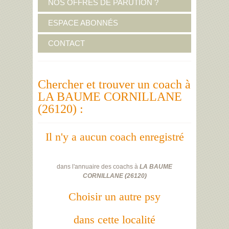
NOS OFFRES DE PARUTION ?
ESPACE ABONNÉS
CONTACT
Chercher et trouver un coach à
LA BAUME CORNILLANE
(26120) :
Il n'y a aucun coach enregistré
dans l'annuaire des coachs à
LA BAUME
CORNILLANE
(
26120
)
Choisir un autre psy
dans cette localité