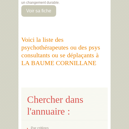
un changement durable.
Voir sa fiche
Voici la liste des
psychothérapeutes ou des psys
consultants ou se déplaçants à
LA BAUME CORNILLANE
Chercher dans
l'annuaire :
Par critères