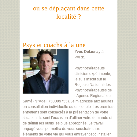
ou se déplaçant dans cette
localité ?
Psys et coachs à la une
Yves Delaunay
à
PARIS
Psychothérapeute
clinicien expérimenté,
je suis inscrit sur le
Registre National des
Psychothérapeutes de
l’Agence Régional de
Santé (N°Adeli 750009755). Je m’adresse aux adultes
en consultation individuelle ou en couple. Les premiers
entretiens sont consacrés à la présentation de votre
situation. Ils sont l’occasion d’affiner votre demande et
de définir les outils les plus appropriés. Le travail
engagé vous permettra de vous soustraire aux
éléments de votre vie qui vous entravent et d’installer