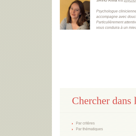
SAVIO Anna
est
psycho
Psychologue clinicienne
accompagne avec douceur
Particulièrement attenti
vous conduira à un mieu 
Chercher dans l
Par critères
Par thématiques