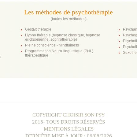
Les méthodes de psychothérapie
(
toutes les méthodes
)
Gestalt thérapie
Psychan
Hypno thérapie (hypnose classique, hypnose
Psychog
éricksonienne, sophrothérapie)
Psychot
Pleine conscience - Mindfulness
Psychot
Programmation Neuro-linguistique (PNL)
Sexothé
thérapeutique
s
COPYRIGHT
CHOISIR SON PSY
2015- TOUS DROITS RÉSERVÉS
MENTIONS LÉGALES
DERNIÈRE MISE À JOUR : 06/08/2026