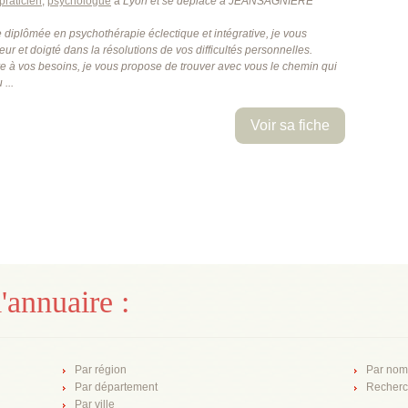
praticien
,
psychologue
à
Lyon
et se déplace à JEANSAGNIERE
 diplômée en psychothérapie éclectique et intégrative, je vous
 et doigté dans la résolutions de vos difficultés personnelles.
ve à vos besoins, je vous propose de trouver avec vous le chemin qui
...
Voir sa fiche
'annuaire :
Par région
Par nom
Par département
Recherc
Par ville