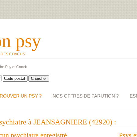
on psy
T DES COACHS
ire Psy et Coach
ROUVER UN PSY ?
NOS OFFRES DE PARUTION ?
ES
 psychiatre à JEANSAGNIERE (42920) :
ucun psychiatre enregistré
Psys e