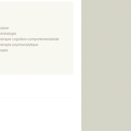
alyse
énéalogie
hérapie cognitivo-comportementaliste
hérapie psychanalytique
rapie