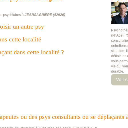
es psychiatres à
JEANSAGNIERE
(
42920
)
oisir un autre psy
Psychothé
(N°Adeli 7
ans cette localité
consultati
entretiens
çant dans cette localité ?
situation. 
définir les
vous perme
vie qui vo
durable.
Voir s
hérapeutes ou des psys consultants ou se déplaç