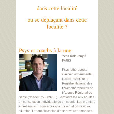
dans cette localité
ou se déplaçant dans cette
localité ?
Psys et coachs à la une
Yves Delaunay
à
PARIS
Psychothérapeute
clinicien expérimenté,
je suis inscrit sur le
Registre National des
Psychothérapeutes de
l’Agence Régional de
Santé (N°Adeli 750009755). Je m’adresse aux adultes
en consultation individuelle ou en couple. Les premiers
entretiens sont consacrés à la présentation de votre
situation. Ils sont l’occasion d’affiner votre demande et