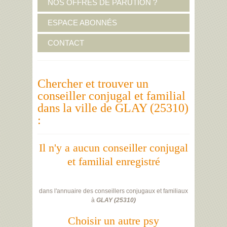
NOS OFFRES DE PARUTION ?
ESPACE ABONNÉS
CONTACT
Chercher et trouver un
conseiller conjugal et familial
dans la ville de GLAY (25310)
:
Il n'y a aucun conseiller conjugal
et familial enregistré
dans l'annuaire des conseillers conjugaux et familiaux
à
GLAY
(
25310
)
Choisir un autre psy