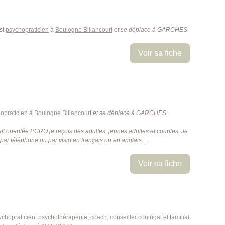
st
psychopraticien
à
Boulogne Billancourt
et se déplace à GARCHES
Voir sa fiche
opraticien
à
Boulogne Billancourt
et se déplace à GARCHES
t orientée PGRO je reçois des adultes, jeunes adultes et couples. Je
par téléphone ou par visio en français ou en anglais. ...
Voir sa fiche
ychopraticien
,
psychothérapeute
,
coach
,
conseiller conjugal et familial