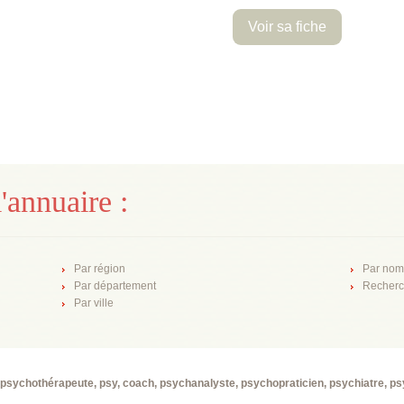
Voir sa fiche
'annuaire :
Par région
Par nom
Par département
Recherc
Par ville
psychothérapeute, psy, coach, psychanalyste, psychopraticien, psychiatre, p