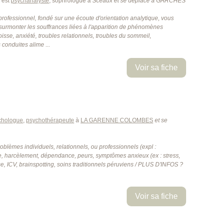
est
psychanalyste
, sophrologue à
Sceaux
et se déplace à GARCHES
fessionnel, fondé sur une écoute d'orientation analytique, vous
surmonter les souffrances liées à l'apparition de phénomènes
isse, anxiété, troubles relationnels, troubles du sommeil,
conduites alime ...
Voir sa fiche
chologue
,
psychothérapeute
à
LA GARENNE COLOMBES
et se
roblèmes individuels, relationnels, ou professionnels (expl :
, harcèlement, dépendance, peurs, symptômes anxieux (ex : stress,
e, ICV, brainspotting, soins traditionnels péruviens / PLUS D'INFOS ?
Voir sa fiche