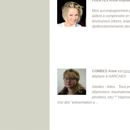
FUERTÈS Anne-sophie
Mon accompagnement pro
aident à comprendre et 
douloureux (stress, ango
dysfonctionnements des 
COMBES Anne
est
psy
déplace à GARCHES
Adultes - Ados... Tous p
dépression, traumatisme
phobies), etc) ** Hypnos
Voir doc "présentation a ...