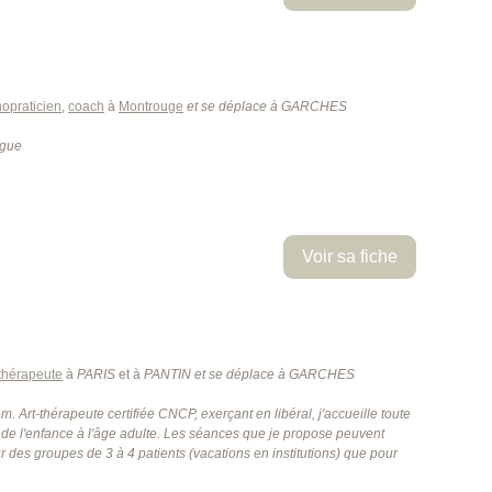
opraticien
,
coach
à
Montrouge
et se déplace à GARCHES
ogue
Voir sa fiche
 thérapeute
à
PARIS
et à
PANTIN
et se déplace à GARCHES
. Art-thérapeute certifiée CNCP, exerçant en libéral, j'accueille toute
de l'enfance à l'âge adulte. Les séances que je propose peuvent
r des groupes de 3 à 4 patients (vacations en institutions) que pour