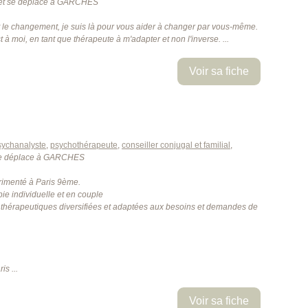
et se déplace à GARCHES
st le changement, je suis là pour vous aider à changer par vous-même.
 à moi, en tant que thérapeute à m'adapter et non l'inverse. ...
Voir sa fiche
sychanalyste
,
psychothérapeute
,
conseiller conjugal et familial
,
se déplace à GARCHES
imenté à Paris 9ème.
ie individuelle et en couple
thérapeutiques diversifiées et adaptées aux besoins et demandes de
s ...
Voir sa fiche