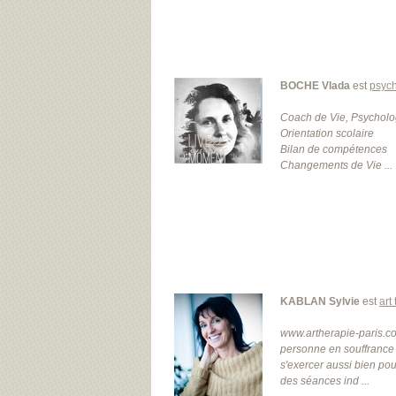
BOCHE Vlada
est
psych
Coach de Vie, Psychol
Orientation scolaire
Bilan de compétences
Changements de Vie ...
KABLAN Sylvie
est
art
www.artherapie-paris.com
personne en souffrance 
s'exercer aussi bien pou
des séances ind ...