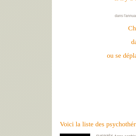
dans l'annua
Ch
d
ou se dépla
Voici la liste des psychot