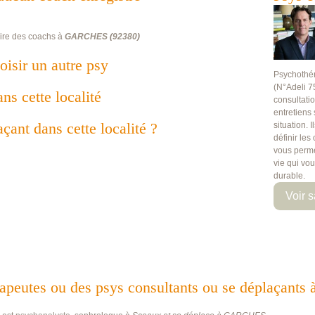
ire des coachs à
GARCHES
(
92380
)
oisir un autre psy
Psychothé
(N°Adeli 7
ans cette localité
consultati
entretiens
çant dans cette localité ?
situation. 
définir les
vous perme
vie qui vo
durable.
Voir s
hérapeutes ou des psys consultants ou se déplaça