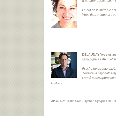
à
Boulogne-Billancourt
Le but de la thérapie e
Vous êtes unique et c'est
DELAUNAY Yves
est
p
sexologue
à
PARIS
et 
Psychothérapeute expér
J'exerce la psychothérap
Formé à des approches 
chacun.
Affilié aux Séminaires Psychanalytiques de Pari