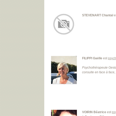
STEVENART Chantal
e
FILIPPI Gaëlle
est
psych
Psychothérapeute Gestal
consulte en face à face, 
VOIRIN Béatrice
est
ps