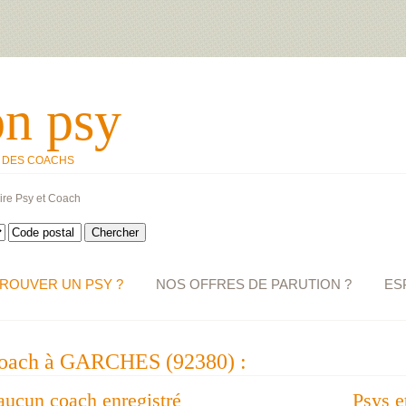
on psy
T DES COACHS
ire Psy et Coach
ROUVER UN PSY ?
NOS OFFRES DE PARUTION ?
ES
 coach à GARCHES (92380) :
 aucun coach enregistré
Psys e