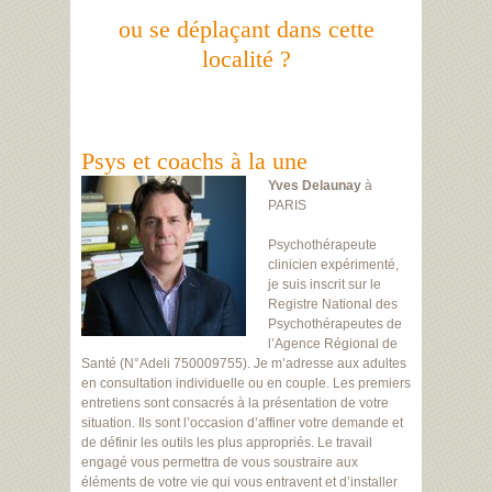
ou se déplaçant dans cette
localité ?
Psys et coachs à la une
Yves Delaunay
à
PARIS
Psychothérapeute
clinicien expérimenté,
je suis inscrit sur le
Registre National des
Psychothérapeutes de
l’Agence Régional de
Santé (N°Adeli 750009755). Je m’adresse aux adultes
en consultation individuelle ou en couple. Les premiers
entretiens sont consacrés à la présentation de votre
situation. Ils sont l’occasion d’affiner votre demande et
de définir les outils les plus appropriés. Le travail
engagé vous permettra de vous soustraire aux
éléments de votre vie qui vous entravent et d’installer