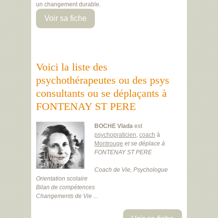
un changement durable.
Voir sa fiche
Voici la liste des
psychothérapeutes ou des psys
consultants ou se déplaçants à
FONTENAY ST PERE
BOCHE Vlada
est
psychopraticien
,
coach
à
Montrouge
et se déplace à
FONTENAY ST PERE
Coach de Vie, Psychologue
Orientation scolaire
Bilan de compétences
Changements de Vie ...