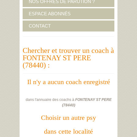
NOS OFFRES DE PARUTION ?
ESPACE ABONNÉS
CONTACT
Chercher et trouver un coach à
FONTENAY ST PERE
(78440) :
Il n'y a aucun coach enregistré
dans l'annuaire des coachs à
FONTENAY ST PERE
(
78440
)
Choisir un autre psy
dans cette localité