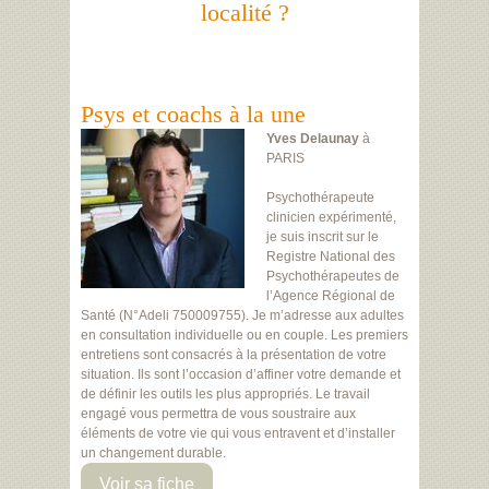
localité ?
Psys et coachs à la une
Yves Delaunay
à
PARIS
Psychothérapeute
clinicien expérimenté,
je suis inscrit sur le
Registre National des
Psychothérapeutes de
l’Agence Régional de
Santé (N°Adeli 750009755). Je m’adresse aux adultes
en consultation individuelle ou en couple. Les premiers
entretiens sont consacrés à la présentation de votre
situation. Ils sont l’occasion d’affiner votre demande et
de définir les outils les plus appropriés. Le travail
engagé vous permettra de vous soustraire aux
éléments de votre vie qui vous entravent et d’installer
un changement durable.
Voir sa fiche