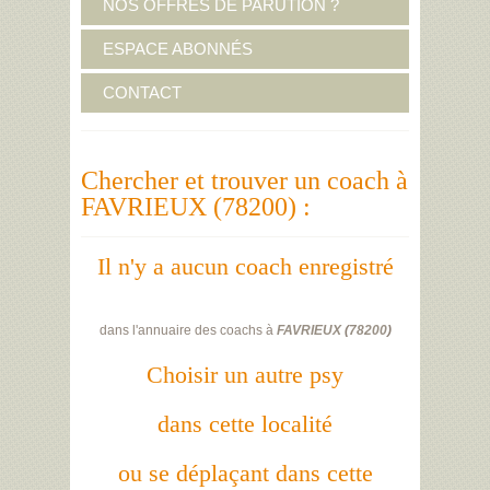
NOS OFFRES DE PARUTION ?
ESPACE ABONNÉS
CONTACT
Chercher et trouver un coach à
FAVRIEUX (78200) :
Il n'y a aucun coach enregistré
dans l'annuaire des coachs à
FAVRIEUX
(
78200
)
Choisir un autre psy
dans cette localité
ou se déplaçant dans cette