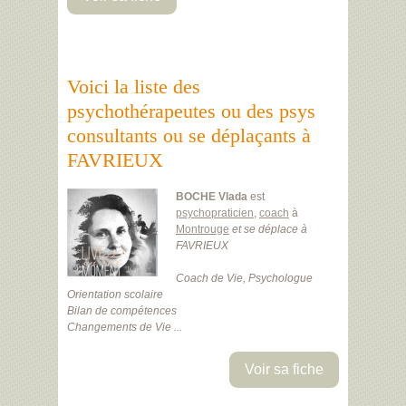
Voici la liste des
psychothérapeutes ou des psys
consultants ou se déplaçants à
FAVRIEUX
BOCHE Vlada
est
psychopraticien
,
coach
à
Montrouge
et se déplace à
FAVRIEUX
Coach de Vie, Psychologue
Orientation scolaire
Bilan de compétences
Changements de Vie ...
Voir sa fiche