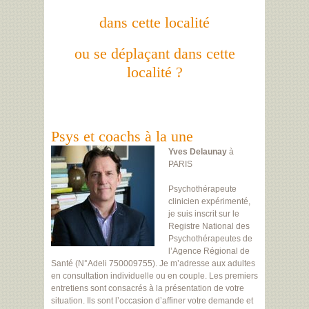
dans cette localité
ou se déplaçant dans cette
localité ?
Psys et coachs à la une
Yves Delaunay
à
PARIS
Psychothérapeute
clinicien expérimenté,
je suis inscrit sur le
Registre National des
Psychothérapeutes de
l’Agence Régional de
Santé (N°Adeli 750009755). Je m’adresse aux adultes
en consultation individuelle ou en couple. Les premiers
entretiens sont consacrés à la présentation de votre
situation. Ils sont l’occasion d’affiner votre demande et