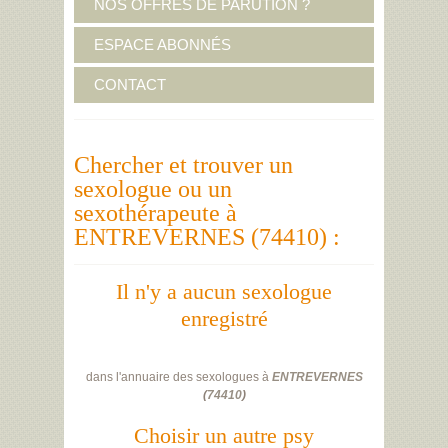
NOS OFFRES DE PARUTION ?
ESPACE ABONNÉS
CONTACT
Chercher et trouver un
sexologue ou un
sexothérapeute à
ENTREVERNES (74410) :
Il n'y a aucun sexologue
enregistré
dans l'annuaire des sexologues à
ENTREVERNES
(
74410
)
Choisir un autre psy