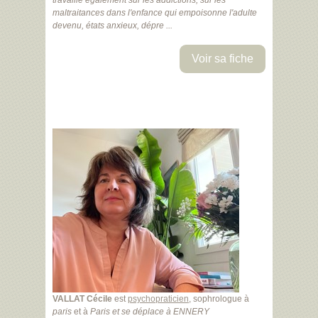
travaille également sur les addictions, sur les
maltraitances dans l'enfance qui empoisonne l'adulte
devenu, états anxieux, dépre ...
Voir sa fiche
VALLAT Cécile
est
psychopraticien
, sophrologue à
paris
et à
Paris
et se déplace à ENNERY