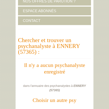
NOS OFFRES DE PARUTION ?
ESPACE ABONNÉS
CONTACT
Chercher et trouver un
psychanalyste à ENNERY
(57365) :
Il n'y a aucun psychanalyste
enregistré
dans l'annuaire des psychanalystes à
ENNERY
(
57365
)
Choisir un autre psy