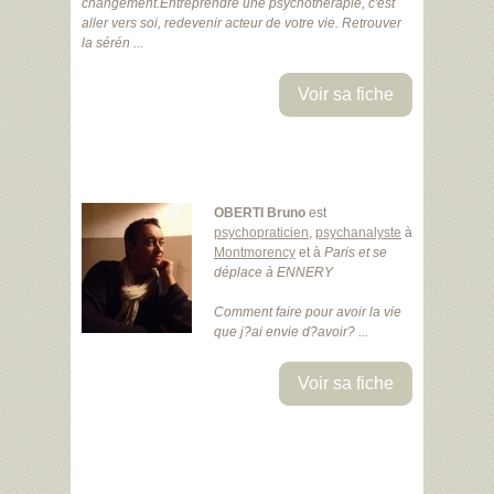
changement.Entreprendre une psychothérapie, c'est
aller vers soi, redevenir acteur de votre vie. Retrouver
la sérén ...
Voir sa fiche
OBERTI Bruno
est
psychopraticien
,
psychanalyste
à
Montmorency
et à
Paris
et se
déplace à ENNERY
Comment faire pour avoir la vie
que j?ai envie d?avoir? ...
Voir sa fiche