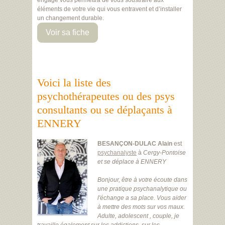
engagé vous permettra de vous soustraire aux
éléments de votre vie qui vous entravent et d’installer
un changement durable.
Voir sa fiche
Voici la liste des
psychothérapeutes ou des psys
consultants ou se déplaçants à
ENNERY
BESANÇON-DULAC Alain
est
psychanalyste
à
Cergy-Pontoise
et se déplace à ENNERY
Bonjour, être à votre écoute dans
une pratique psychanalytique ou
l'échange a sa place. Vous aider
à mettre des mots sur vos maux.
Adulte, adolescent , couple, je