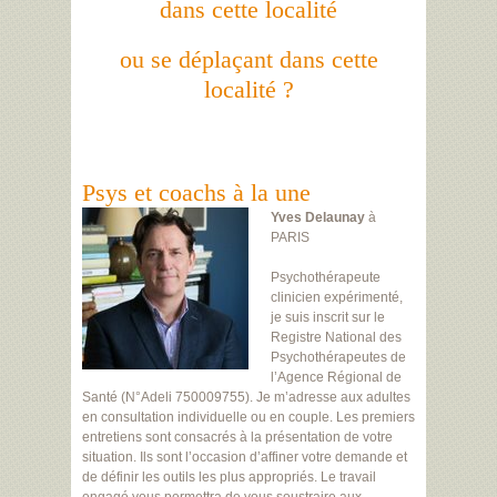
dans cette localité
ou se déplaçant dans cette
localité ?
Psys et coachs à la une
Yves Delaunay
à
PARIS
Psychothérapeute
clinicien expérimenté,
je suis inscrit sur le
Registre National des
Psychothérapeutes de
l’Agence Régional de
Santé (N°Adeli 750009755). Je m’adresse aux adultes
en consultation individuelle ou en couple. Les premiers
entretiens sont consacrés à la présentation de votre
situation. Ils sont l’occasion d’affiner votre demande et
de définir les outils les plus appropriés. Le travail