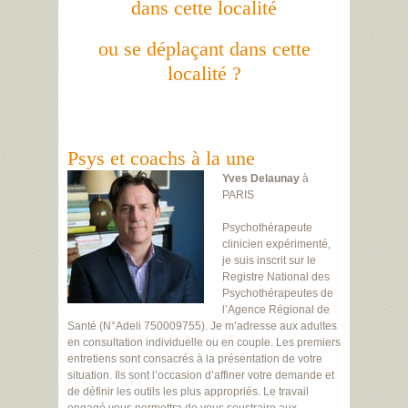
dans cette localité
ou se déplaçant dans cette
localité ?
Psys et coachs à la une
Yves Delaunay
à
PARIS
Psychothérapeute
clinicien expérimenté,
je suis inscrit sur le
Registre National des
Psychothérapeutes de
l’Agence Régional de
Santé (N°Adeli 750009755). Je m’adresse aux adultes
en consultation individuelle ou en couple. Les premiers
entretiens sont consacrés à la présentation de votre
situation. Ils sont l’occasion d’affiner votre demande et
de définir les outils les plus appropriés. Le travail