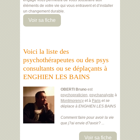
engagé vous permettra de vous soustraire aux
éléments de votre vie qui vous entravent et d’installer
un changement durable.
Voir sa fiche
Voici la liste des
psychothérapeutes ou des psys
consultants ou se déplaçants à
ENGHIEN LES BAINS
OBERTI Bruno
est
psychopraticien
,
psychanalyste
à
Montmorency
et à
Paris
et se
déplace à ENGHIEN LES BAINS
Comment faire pour avoir la vie
que j?ai envie d?avoir? ...
Voir sa fiche