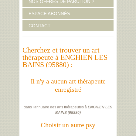
NOS OFFRES DE PARUTION ?
ESPACE ABONNÉS
CONTACT
Cherchez et trouver un art
thérapeute à ENGHIEN LES
BAINS (95880) :
Il n'y a aucun art thérapeute
enregistré
dans l'annuaire des arts thérapeutes à
ENGHIEN LES
BAINS
(
95880
)
Choisir un autre psy