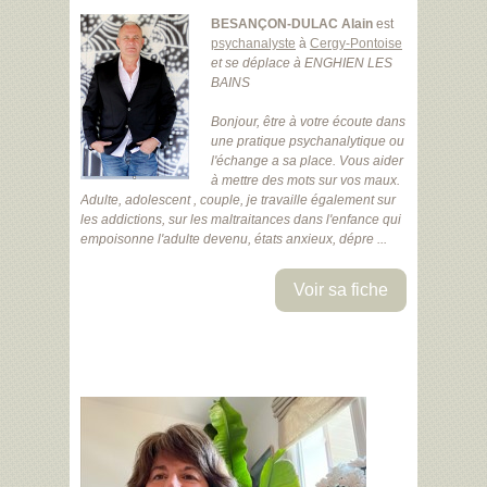
BESANÇON-DULAC Alain
est
psychanalyste
à
Cergy-Pontoise
et se déplace à ENGHIEN LES
BAINS
Bonjour, être à votre écoute dans
une pratique psychanalytique ou
l'échange a sa place. Vous aider
à mettre des mots sur vos maux.
Adulte, adolescent , couple, je travaille également sur
les addictions, sur les maltraitances dans l'enfance qui
empoisonne l'adulte devenu, états anxieux, dépre ...
Voir sa fiche