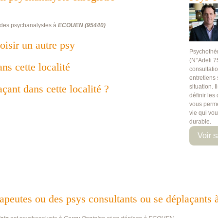
 des psychanalystes à
ECOUEN
(
95440
)
oisir un autre psy
Psychothé
(N°Adeli 7
ans cette localité
consultati
entretiens
çant dans cette localité ?
situation. 
définir les
vous perme
vie qui vo
durable.
Voir s
érapeutes ou des psys consultants ou se déplaçan