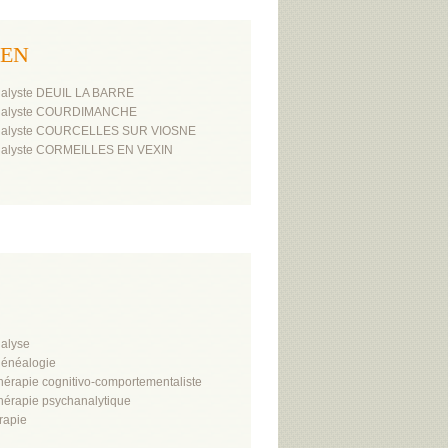
UEN
alyste DEUIL LA BARRE
nalyste COURDIMANCHE
nalyste COURCELLES SUR VIOSNE
nalyste CORMEILLES EN VEXIN
alyse
énéalogie
hérapie cognitivo-comportementaliste
hérapie psychanalytique
rapie