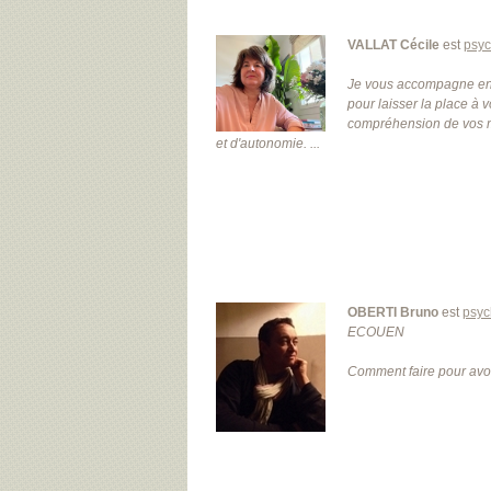
VALLAT Cécile
est
psyc
Je vous accompagne en G
pour laisser la place à 
compréhension de vos m
et d'autonomie. ...
OBERTI Bruno
est
psyc
ECOUEN
Comment faire pour avoir