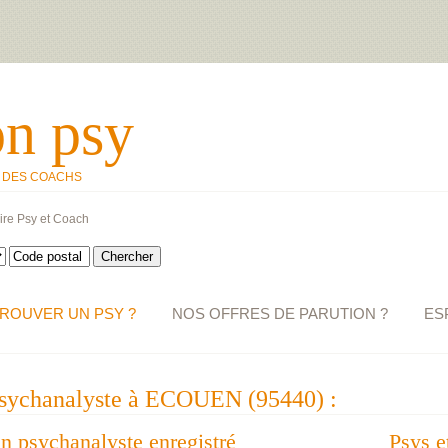
on psy
T DES COACHS
ire Psy et Coach
ROUVER UN PSY ?
NOS OFFRES DE PARUTION ?
ES
 psychanalyste à ECOUEN (95440) :
un psychanalyste enregistré
Psys e