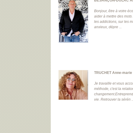
BESANÇON-DULAC Al
Bonjour, être à votre é
aider à mettre des mots 
les addictions, sur les 
anxieux, dépre ...
TRUCHET Anne-marie
Je travaille et vous acc
méthode, c'est la relati
changement.Entreprendre
vie. Retrouver la sérén ..