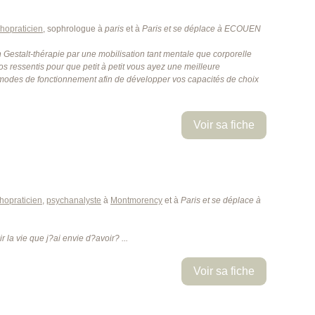
hopraticien
, sophrologue à
paris
et à
Paris
et se déplace à ECOUEN
estalt-thérapie par une mobilisation tant mentale que corporelle
vos ressentis pour que petit à petit vous ayez une meilleure
odes de fonctionnement afin de développer vos capacités de choix
Voir sa fiche
hopraticien
,
psychanalyste
à
Montmorency
et à
Paris
et se déplace à
 la vie que j?ai envie d?avoir? ...
Voir sa fiche