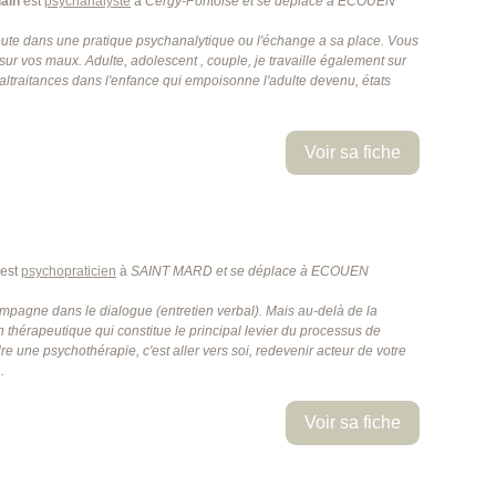
ain
est
psychanalyste
à
Cergy-Pontoise
et se déplace à ECOUEN
coute dans une pratique psychanalytique ou l'échange a sa place. Vous
sur vos maux. Adulte, adolescent , couple, je travaille également sur
maltraitances dans l'enfance qui empoisonne l'adulte devenu, états
Voir sa fiche
est
psychopraticien
à
SAINT MARD
et se déplace à ECOUEN
ompagne dans le dialogue (entretien verbal). Mais au-delà de la
on thérapeutique qui constitue le principal levier du processus de
 une psychothérapie, c'est aller vers soi, redevenir acteur de votre
.
Voir sa fiche