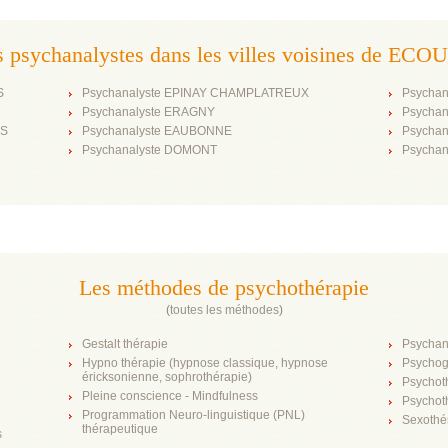
s psychanalystes dans les villes voisines de ECO
S
Psychanalyste EPINAY CHAMPLATREUX
Psychan
Psychanalyste ERAGNY
Psycha
ES
Psychanalyste EAUBONNE
Psycha
Psychanalyste DOMONT
Psycha
Les méthodes de psychothérapie
(
toutes les méthodes
)
Gestalt thérapie
Psychan
Hypno thérapie (hypnose classique, hypnose
Psychog
éricksonienne, sophrothérapie)
Psychot
Pleine conscience - Mindfulness
Psychot
Programmation Neuro-linguistique (PNL)
Sexothé
thérapeutique
s