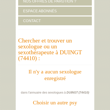
NOS OFFRES DE PARUTION ?
ESPACE ABONNÉS
CONTACT
Chercher et trouver un
sexologue ou un
sexothérapeute à DUINGT
(74410) :
Il n'y a aucun sexologue
enregistré
dans l'annuaire des sexologues à
DUINGT
(
74410
)
Choisir un autre psy