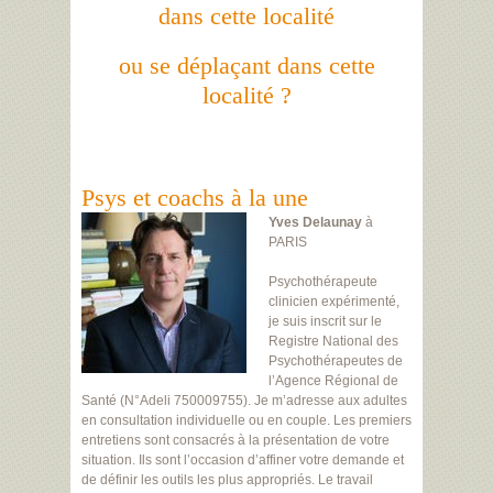
dans cette localité
ou se déplaçant dans cette
localité ?
Psys et coachs à la une
Yves Delaunay
à
PARIS
Psychothérapeute
clinicien expérimenté,
je suis inscrit sur le
Registre National des
Psychothérapeutes de
l’Agence Régional de
Santé (N°Adeli 750009755). Je m’adresse aux adultes
en consultation individuelle ou en couple. Les premiers
entretiens sont consacrés à la présentation de votre
situation. Ils sont l’occasion d’affiner votre demande et
de définir les outils les plus appropriés. Le travail