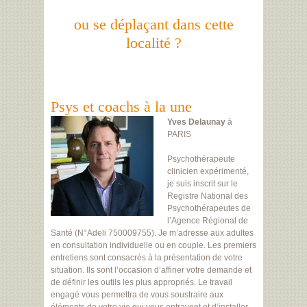
ou se déplaçant dans cette
localité ?
Psys et coachs à la une
Yves Delaunay
à
PARIS
Psychothérapeute
clinicien expérimenté,
je suis inscrit sur le
Registre National des
Psychothérapeutes de
l’Agence Régional de
Santé (N°Adeli 750009755). Je m’adresse aux adultes
en consultation individuelle ou en couple. Les premiers
entretiens sont consacrés à la présentation de votre
situation. Ils sont l’occasion d’affiner votre demande et
de définir les outils les plus appropriés. Le travail
engagé vous permettra de vous soustraire aux