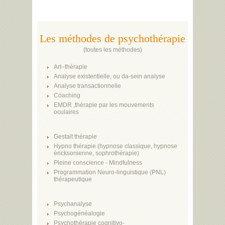
Les méthodes de psychothérapie
(
toutes les méthodes
)
Art–thérapie
Analyse existentielle, ou da-sein analyse
Analyse transactionnelle
Coaching
EMDR ,thérapie par les mouvements
oculaires
Gestalt thérapie
Hypno thérapie (hypnose classique, hypnose
éricksonienne, sophrothérapie)
Pleine conscience - Mindfulness
Programmation Neuro-linguistique (PNL)
thérapeutique
Psychanalyse
Psychogénéalogie
Psychothérapie cognitivo-