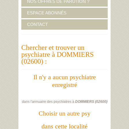
NOS OFFRES DE PARUTION ?
ESPACE ABONNÉS
CONTACT
Chercher et trouver un
psychiatre à DOMMIERS
(02600) :
Il n'y a aucun psychiatre
enregistré
dans l'annuaire des psychiatres à
DOMMIERS
(
02600
)
Choisir un autre psy
dans cette localité