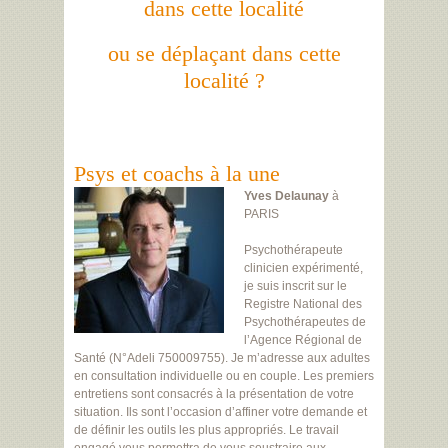
dans cette localité
ou se déplaçant dans cette
localité ?
Psys et coachs à la une
Yves Delaunay
à
PARIS
Psychothérapeute
clinicien expérimenté,
je suis inscrit sur le
Registre National des
Psychothérapeutes de
l’Agence Régional de
Santé (N°Adeli 750009755). Je m’adresse aux adultes
en consultation individuelle ou en couple. Les premiers
entretiens sont consacrés à la présentation de votre
situation. Ils sont l’occasion d’affiner votre demande et
de définir les outils les plus appropriés. Le travail