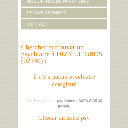
NOS OFFRES DE PARUTION ?
ESPACE ABONNÉS
CONTACT
Chercher et trouver un
psychiatre à DIZY LE GROS
(02340) :
Il n'y a aucun psychiatre
enregistré
dans l'annuaire des psychiatres à
DIZY LE GROS
(
02340
)
Choisir un autre psy