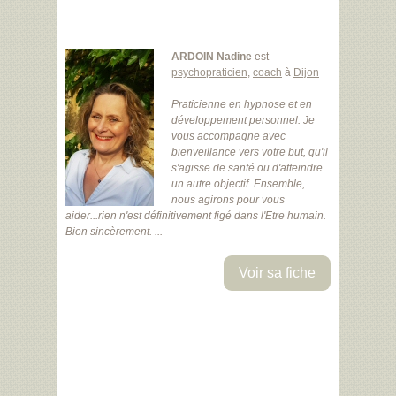
ARDOIN Nadine
est
psychopraticien
,
coach
à
Dijon
Praticienne en hypnose et en
développement personnel. Je
vous accompagne avec
bienveillance vers votre but, qu'il
s'agisse de santé ou d'atteindre
un autre objectif. Ensemble,
nous agirons pour vous
aider...rien n'est définitivement figé dans l'Etre humain.
Bien sincèrement. ...
Voir sa fiche