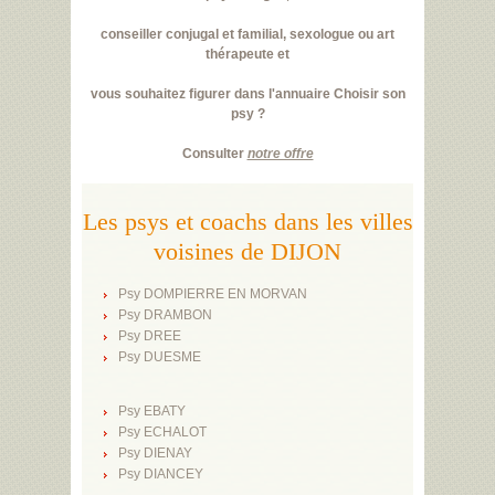
conseiller conjugal et familial, sexologue ou art
thérapeute et
vous souhaitez figurer dans l'annuaire Choisir son
psy ?
Consulter
notre offre
Les psys et coachs dans les villes
voisines de DIJON
Psy DOMPIERRE EN MORVAN
Psy DRAMBON
Psy DREE
Psy DUESME
Psy EBATY
Psy ECHALOT
Psy DIENAY
Psy DIANCEY