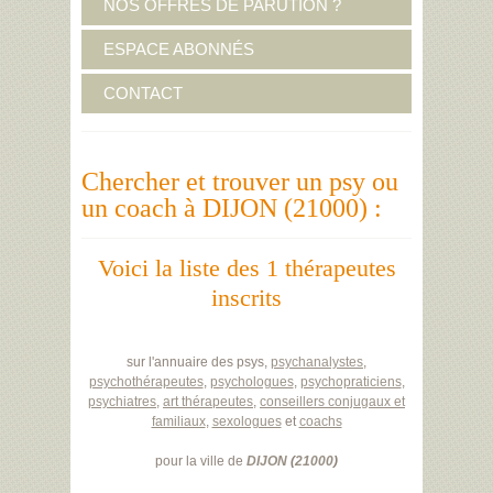
NOS OFFRES DE PARUTION ?
ESPACE ABONNÉS
CONTACT
Chercher et trouver un psy ou
un coach à DIJON (21000) :
Voici la liste des 1 thérapeutes
inscrits
sur l'annuaire des psys,
psychanalystes
,
psychothérapeutes
,
psychologues
,
psychopraticiens
,
psychiatres
,
art thérapeutes
,
conseillers conjugaux et
familiaux
,
sexologues
et
coachs
pour la ville de
DIJON
(
21000
)