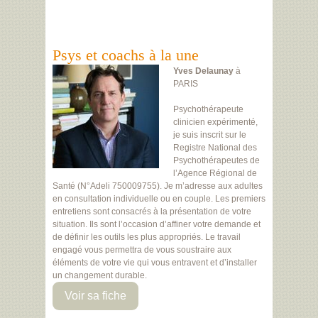
Psys et coachs à la une
Yves Delaunay
à
PARIS
Psychothérapeute
clinicien expérimenté,
je suis inscrit sur le
Registre National des
Psychothérapeutes de
l’Agence Régional de
Santé (N°Adeli 750009755). Je m’adresse aux adultes
en consultation individuelle ou en couple. Les premiers
entretiens sont consacrés à la présentation de votre
situation. Ils sont l’occasion d’affiner votre demande et
de définir les outils les plus appropriés. Le travail
engagé vous permettra de vous soustraire aux
éléments de votre vie qui vous entravent et d’installer
un changement durable.
Voir sa fiche