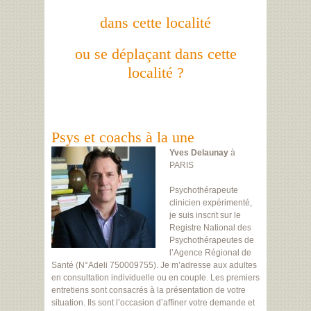
dans cette localité
ou se déplaçant dans cette
localité ?
Psys et coachs à la une
Yves Delaunay
à
PARIS
Psychothérapeute
clinicien expérimenté,
je suis inscrit sur le
Registre National des
Psychothérapeutes de
l’Agence Régional de
Santé (N°Adeli 750009755). Je m’adresse aux adultes
en consultation individuelle ou en couple. Les premiers
entretiens sont consacrés à la présentation de votre
situation. Ils sont l’occasion d’affiner votre demande et