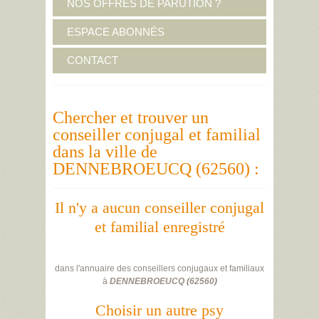
NOS OFFRES DE PARUTION ?
ESPACE ABONNÉS
CONTACT
Chercher et trouver un
conseiller conjugal et familial
dans la ville de
DENNEBROEUCQ (62560) :
Il n'y a aucun conseiller conjugal
et familial enregistré
dans l'annuaire des conseillers conjugaux et familiaux
à
DENNEBROEUCQ
(
62560
)
Choisir un autre psy