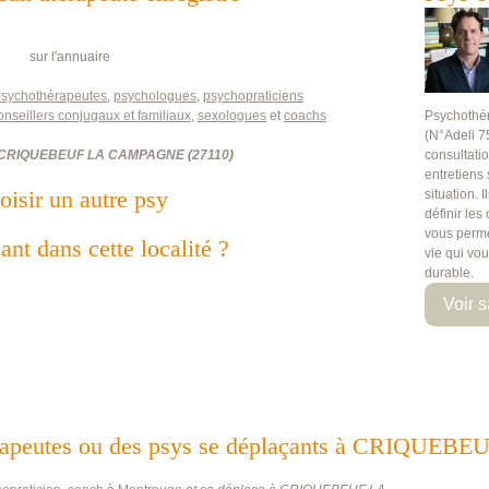
sur l'annuaire
psychothérapeutes
,
psychologues
,
psychopraticiens
onseillers conjugaux et familiaux
,
sexologues
et
coachs
Psychothé
(N°Adeli 7
CRIQUEBEUF LA CAMPAGNE
(
27110
)
consultati
entretiens
oisir un autre psy
situation. 
définir les
vous perme
ant dans cette localité ?
vie qui vo
durable.
Voir s
othérapeutes ou des psys se déplaçants à CRIQ