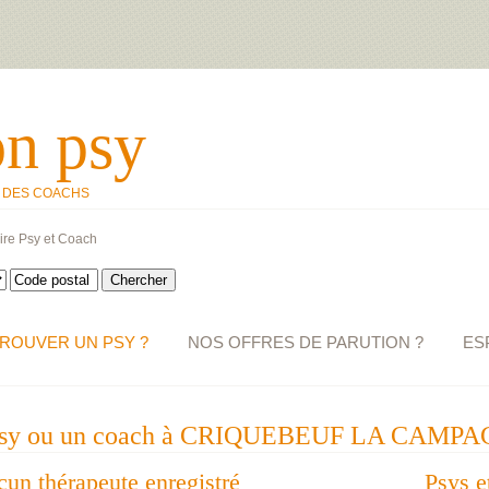
on psy
T DES COACHS
ire Psy et Coach
ROUVER UN PSY ?
NOS OFFRES DE PARUTION ?
ES
n psy ou un coach à CRIQUEBEUF LA CAMPAG
ucun thérapeute enregistré
Psys e