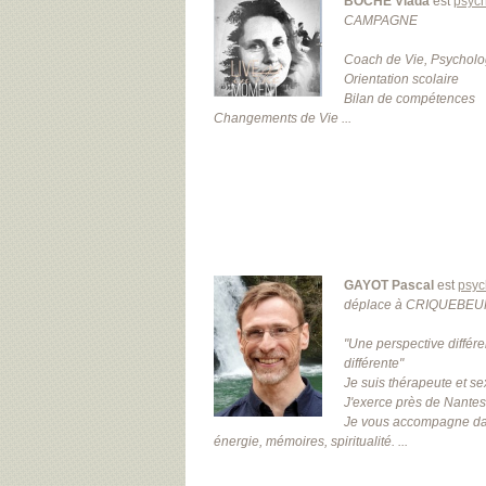
BOCHE Vlada
est
psych
CAMPAGNE
Coach de Vie, Psychol
Orientation scolaire
Bilan de compétences
Changements de Vie ...
GAYOT Pascal
est
psyc
déplace à CRIQUEBE
"Une perspective différ
différente"
Je suis thérapeute et s
J'exerce près de Nantes
Je vous accompagne dans
énergie, mémoires, spiritualité. ...