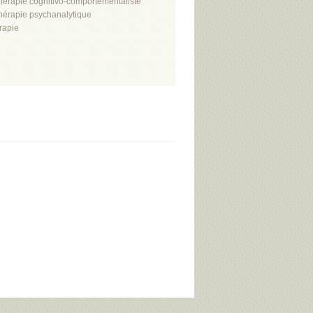
hérapie cognitivo-comportementaliste
hérapie psychanalytique
rapie