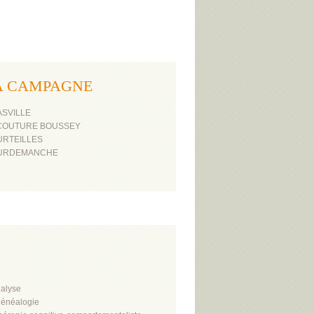
F LA CAMPAGNE
ASVILLE
 COUTURE BOUSSEY
URTEILLES
OURDEMANCHE
alyse
énéalogie