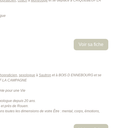
opraticien
,
coach
à
Montrouge
et se déplace à CRIQUEBEUF LA
ogue
Voir sa fiche
hopraticien
,
sexologue
à
Sautron
et à
BOIS D ENNEBOURG
et se
UF LA CAMPAGNE
ente pour une Vie
exologue depuis 20 ans.
 et près de Rouen.
 toutes les dimensions de votre Être : mental, corps, émotions,