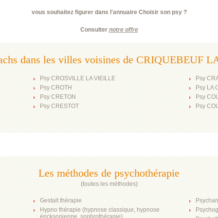
vous souhaitez figurer dans l'annuaire Choisir son psy ?
Consulter
notre offre
coachs dans les villes voisines de CRIQUEBEU
Psy CROSVILLE LA VIEILLE
Psy CR
Psy CROTH
Psy LA
Psy CRETON
Psy CO
Psy CRESTOT
Psy C
Les méthodes de psychothérapie
(
toutes les méthodes
)
Gestalt thérapie
Psychan
Hypno thérapie (hypnose classique, hypnose
Psychog
éricksonienne, sophrothérapie)