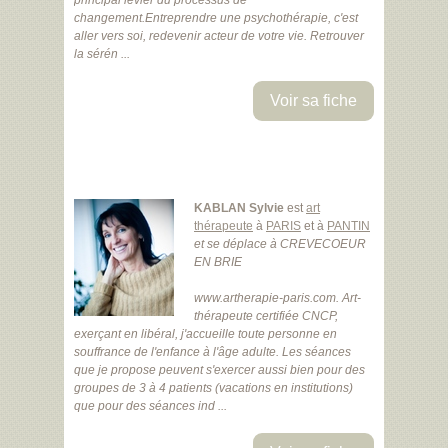
principal levier du processus de
changement.Entreprendre une psychothérapie, c'est
aller vers soi, redevenir acteur de votre vie. Retrouver
la sérén ...
Voir sa fiche
KABLAN Sylvie
est
art
thérapeute
à
PARIS
et à
PANTIN
et se déplace à CREVECOEUR
EN BRIE
www.artherapie-paris.com. Art-
thérapeute certifiée CNCP,
exerçant en libéral, j'accueille toute personne en
souffrance de l'enfance à l'âge adulte. Les séances
que je propose peuvent s'exercer aussi bien pour des
groupes de 3 à 4 patients (vacations en institutions)
que pour des séances ind ...