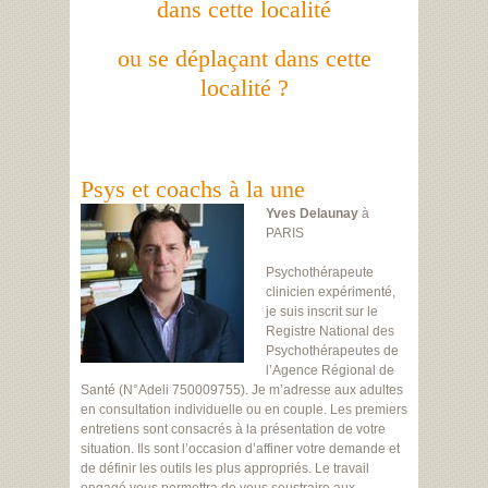
dans cette localité
ou se déplaçant dans cette
localité ?
Psys et coachs à la une
Yves Delaunay
à
PARIS
Psychothérapeute
clinicien expérimenté,
je suis inscrit sur le
Registre National des
Psychothérapeutes de
l’Agence Régional de
Santé (N°Adeli 750009755). Je m’adresse aux adultes
en consultation individuelle ou en couple. Les premiers
entretiens sont consacrés à la présentation de votre
situation. Ils sont l’occasion d’affiner votre demande et
de définir les outils les plus appropriés. Le travail