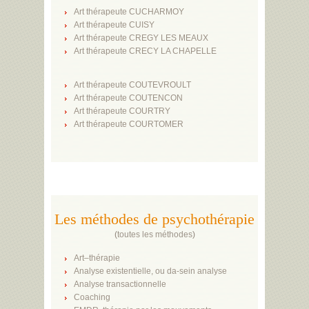
Art thérapeute CUCHARMOY
Art thérapeute CUISY
Art thérapeute CREGY LES MEAUX
Art thérapeute CRECY LA CHAPELLE
Art thérapeute COUTEVROULT
Art thérapeute COUTENCON
Art thérapeute COURTRY
Art thérapeute COURTOMER
Les méthodes de psychothérapie
(
toutes les méthodes
)
Art–thérapie
Analyse existentielle, ou da-sein analyse
Analyse transactionnelle
Coaching