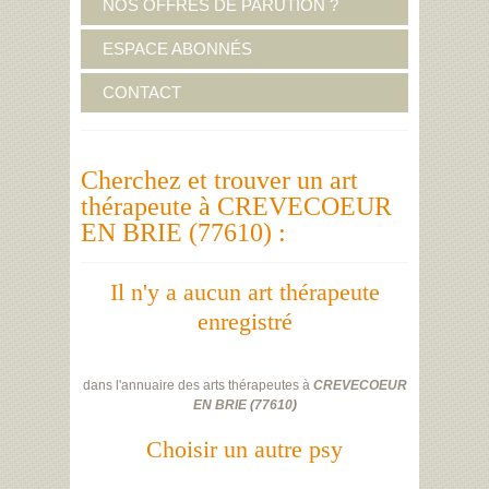
NOS OFFRES DE PARUTION ?
ESPACE ABONNÉS
CONTACT
Cherchez et trouver un art
thérapeute à CREVECOEUR
EN BRIE (77610) :
Il n'y a aucun art thérapeute
enregistré
dans l'annuaire des arts thérapeutes à
CREVECOEUR
EN BRIE
(
77610
)
Choisir un autre psy