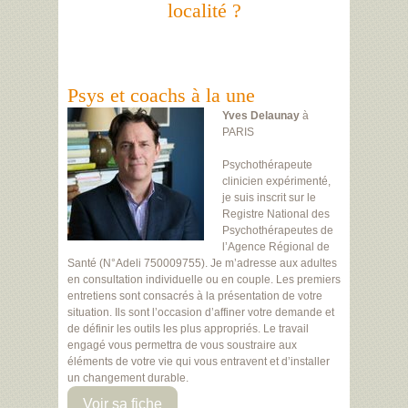
localité ?
Psys et coachs à la une
Yves Delaunay
à
PARIS
Psychothérapeute
clinicien expérimenté,
je suis inscrit sur le
Registre National des
Psychothérapeutes de
l’Agence Régional de
Santé (N°Adeli 750009755). Je m’adresse aux adultes
en consultation individuelle ou en couple. Les premiers
entretiens sont consacrés à la présentation de votre
situation. Ils sont l’occasion d’affiner votre demande et
de définir les outils les plus appropriés. Le travail
engagé vous permettra de vous soustraire aux
éléments de votre vie qui vous entravent et d’installer
un changement durable.
Voir sa fiche