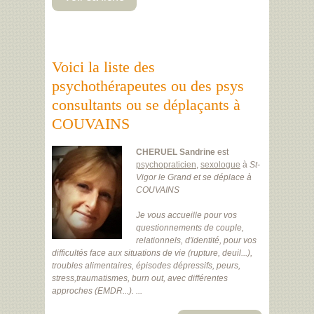
Voici la liste des
psychothérapeutes ou des psys
consultants ou se déplaçants à
COUVAINS
CHERUEL Sandrine
est
psychopraticien
,
sexologue
à
St-
Vigor le Grand
et se déplace à
COUVAINS
Je vous accueille pour vos
questionnements de couple,
relationnels, d'identité, pour vos
difficultés face aux situations de vie (rupture, deuil...),
troubles alimentaires, épisodes dépressifs, peurs,
stress,traumatismes, burn out, avec différentes
approches (EMDR...). ...