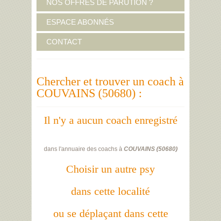
NOS OFFRES DE PARUTION ?
ESPACE ABONNÉS
CONTACT
Chercher et trouver un coach à
COUVAINS (50680) :
Il n'y a aucun coach enregistré
dans l'annuaire des coachs à
COUVAINS
(
50680
)
Choisir un autre psy
dans cette localité
ou se déplaçant dans cette