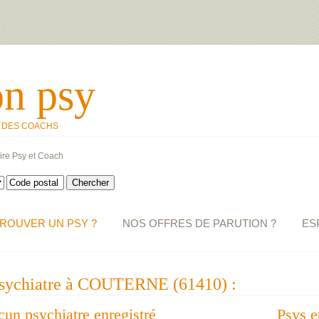
on psy
T DES COACHS
ire Psy et Coach
ROUVER UN PSY ?
NOS OFFRES DE PARUTION ?
ES
 psychiatre à COUTERNE (61410) :
ucun psychiatre enregistré
Psys e