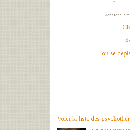
dans l'annuaire
Ch
d
ou se dépla
Voici la liste des psychot