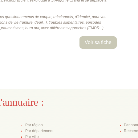
t
psychopraticien
,
sexologue
à
St-Vigor le Grand
et se déplace à
os questionnements de couple, relationnels, d'identité, pour vos
ations de vie (rupture, deuil...), troubles alimentaires, épisodes
s,traumatismes, burn out, avec différentes approches (EMDR...). ...
Voir sa fiche
'annuaire :
Par région
Par nom
Par département
Recherc
Par ville