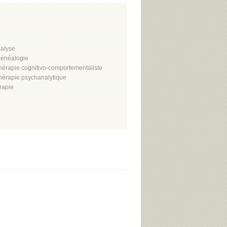
alyse
énéalogie
hérapie cognitivo-comportementaliste
hérapie psychanalytique
rapie