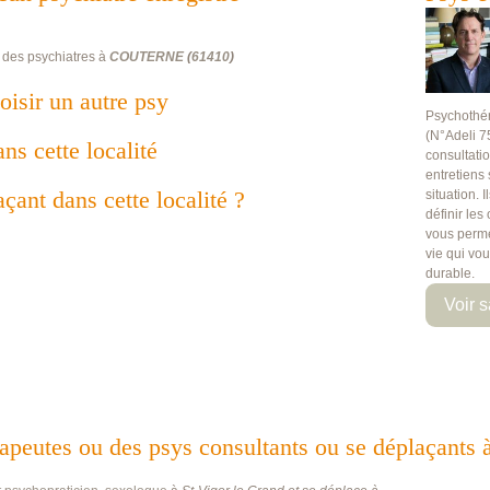
 des psychiatres à
COUTERNE
(
61410
)
oisir un autre psy
Psychothé
(N°Adeli 7
ans cette localité
consultati
entretiens
çant dans cette localité ?
situation. 
définir les
vous perme
vie qui vo
durable.
Voir s
hérapeutes ou des psys consultants ou se déplaça