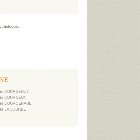
sychologue,
RNE
atre COURGEOUT
atre COURGEON
atre COURCERAULT
tre LA COURBE