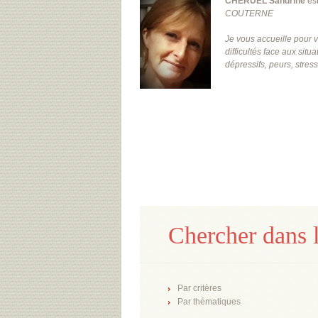
CHERUEL Sandrine
es
COUTERNE
Je vous accueille pour v
difficultés face aux situ
dépressifs, peurs, stres
Chercher dans l
Par critères
Par thématiques