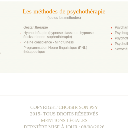
Les méthodes de psychothérapie
(
toutes les méthodes
)
Gestalt thérapie
Psychan
Hypno thérapie (hypnose classique, hypnose
Psychog
éricksonienne, sophrothérapie)
Psychot
Pleine conscience - Mindfulness
Psychot
Programmation Neuro-linguistique (PNL)
Sexothé
thérapeutique
s
COPYRIGHT
CHOISIR SON PSY
2015- TOUS DROITS RÉSERVÉS
MENTIONS LÉGALES
DERNIÈRE MISE À JOUR : 08/08/2026