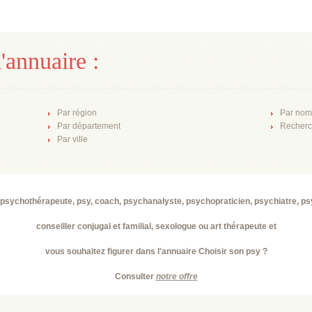
'annuaire :
Par région
Par nom
Par département
Recherc
Par ville
psychothérapeute, psy, coach, psychanalyste, psychopraticien, psychiatre, p
conseiller conjugal et familial, sexologue ou art thérapeute et
vous souhaitez figurer dans l'annuaire Choisir son psy ?
Consulter
notre offre