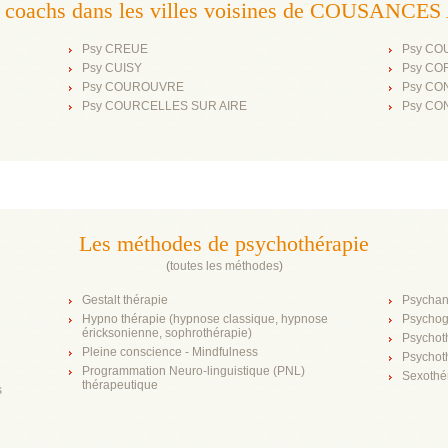
t coachs dans les villes voisines de COUSANC
Psy CREUE
Psy CO
Psy CUISY
Psy CO
Psy COUROUVRE
Psy CO
Psy COURCELLES SUR AIRE
Psy C
Les méthodes de psychothérapie
(
toutes les méthodes
)
Gestalt thérapie
Psychan
Hypno thérapie (hypnose classique, hypnose
Psychog
éricksonienne, sophrothérapie)
Psychot
Pleine conscience - Mindfulness
Psychot
Programmation Neuro-linguistique (PNL)
Sexothé
thérapeutique
s