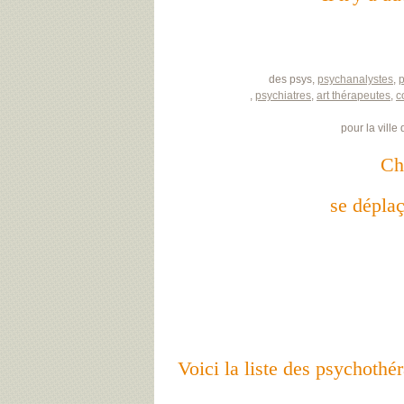
des psys,
psychanalystes
,
,
psychiatres
,
art thérapeutes
,
c
pour la ville
Ch
se déplaç
Voici la liste des psycho