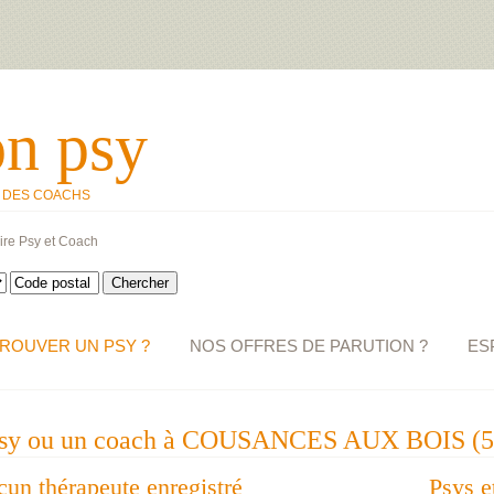
on psy
T DES COACHS
ire Psy et Coach
ROUVER UN PSY ?
NOS OFFRES DE PARUTION ?
ES
n psy ou un coach à COUSANCES AUX BOIS (5
ucun thérapeute enregistré
Psys e