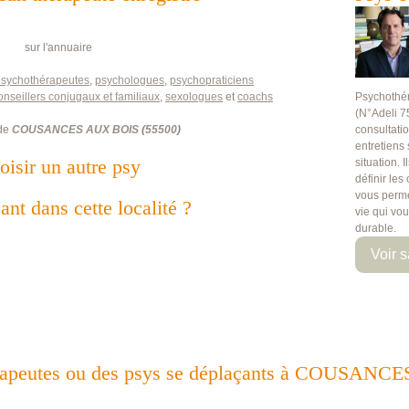
sur l'annuaire
psychothérapeutes
,
psychologues
,
psychopraticiens
onseillers conjugaux et familiaux
,
sexologues
et
coachs
Psychothé
(N°Adeli 7
 de
COUSANCES AUX BOIS
(
55500
)
consultati
entretiens
oisir un autre psy
situation. 
définir les
vous perme
ant dans cette localité ?
vie qui vo
durable.
Voir s
thérapeutes ou des psys se déplaçants à COUSAN