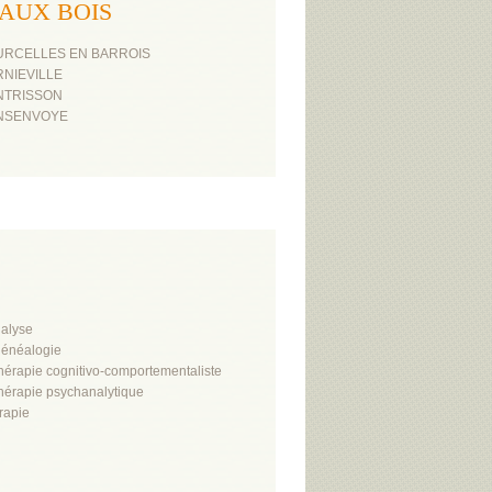
ES AUX BOIS
URCELLES EN BARROIS
RNIEVILLE
NTRISSON
ONSENVOYE
alyse
énéalogie
hérapie cognitivo-comportementaliste
hérapie psychanalytique
rapie