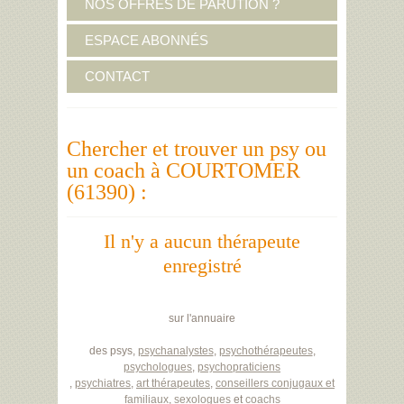
NOS OFFRES DE PARUTION ?
ESPACE ABONNÉS
CONTACT
Chercher et trouver un psy ou
un coach à COURTOMER
(61390) :
Il n'y a aucun thérapeute
enregistré
sur l'annuaire
des psys,
psychanalystes
,
psychothérapeutes
,
psychologues
,
psychopraticiens
,
psychiatres
,
art thérapeutes
,
conseillers conjugaux et
familiaux
,
sexologues
et
coachs