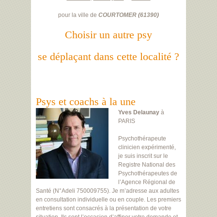
pour la ville de
COURTOMER
(
61390
)
Choisir un autre psy
se déplaçant dans cette localité ?
Psys et coachs à la une
Yves Delaunay
à
PARIS
Psychothérapeute
clinicien expérimenté,
je suis inscrit sur le
Registre National des
Psychothérapeutes de
l’Agence Régional de
Santé (N°Adeli 750009755). Je m’adresse aux adultes
en consultation individuelle ou en couple. Les premiers
entretiens sont consacrés à la présentation de votre