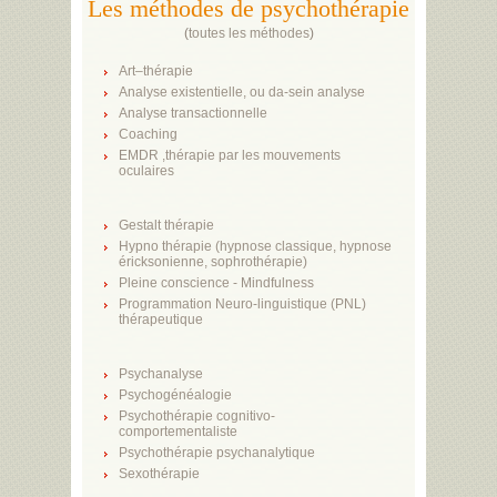
Les méthodes de psychothérapie
(
toutes les méthodes
)
Art–thérapie
Analyse existentielle, ou da-sein analyse
Analyse transactionnelle
Coaching
EMDR ,thérapie par les mouvements
oculaires
Gestalt thérapie
Hypno thérapie (hypnose classique, hypnose
éricksonienne, sophrothérapie)
Pleine conscience - Mindfulness
Programmation Neuro-linguistique (PNL)
thérapeutique
Psychanalyse
Psychogénéalogie
Psychothérapie cognitivo-
comportementaliste
Psychothérapie psychanalytique
Sexothérapie