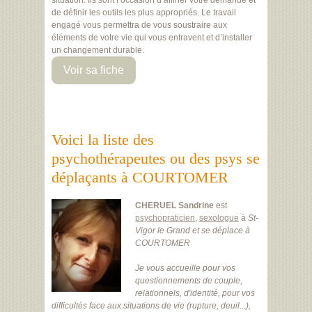
situation. Ils sont l’occasion d’affiner votre demande et
de définir les outils les plus appropriés. Le travail
engagé vous permettra de vous soustraire aux
éléments de votre vie qui vous entravent et d’installer
un changement durable.
Voir sa fiche
Voici la liste des
psychothérapeutes ou des psys se
déplaçants à COURTOMER
CHERUEL Sandrine
est
psychopraticien
,
sexologue
à
St-
Vigor le Grand
et se déplace à
COURTOMER
Je vous accueille pour vos
questionnements de couple,
relationnels, d'identité, pour vos
difficultés face aux situations de vie (rupture, deuil...),