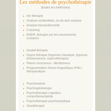
Les méthodes de psychothérapie
(
toutes les méthodes
)
Art–thérapie
Analyse existentielle, ou da-sein analyse
Analyse transactionnelle
Coaching
EMDR ,thérapie par les mouvements
oculaires
Gestalt thérapie
Hypno thérapie (hypnose classique, hypnose
éricksonienne, sophrothérapie)
Pleine conscience - Mindfulness
Programmation Neuro-linguistique (PNL)
thérapeutique
Psychanalyse
Psychogénéalogie
Psychothérapie cognitivo-
comportementaliste
Psychothérapie psychanalytique
Sexothérapie