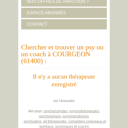
NOS OFFRES DE PARUTION ?
ESPACE ABONNÉS
CONTACT
Chercher et trouver un psy ou
un coach à COURGEON
(61400) :
Il n'y a aucun thérapeute
enregistré
sur l'annuaire
des psys,
psychanalystes
,
psychothérapeutes
,
psychologues
,
psychopraticiens
,
psychiatres
,
art thérapeutes
,
conseillers conjugaux et
familiaux
,
sexologues
et
coachs