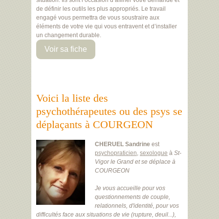
situation. Ils sont l’occasion d’affiner votre demande et
de définir les outils les plus appropriés. Le travail
engagé vous permettra de vous soustraire aux
éléments de votre vie qui vous entravent et d’installer
un changement durable.
Voir sa fiche
Voici la liste des
psychothérapeutes ou des psys se
déplaçants à COURGEON
CHERUEL Sandrine
est
psychopraticien
,
sexologue
à
St-
Vigor le Grand
et se déplace à
COURGEON
Je vous accueille pour vos
questionnements de couple,
relationnels, d'identité, pour vos
difficultés face aux situations de vie (rupture, deuil...),