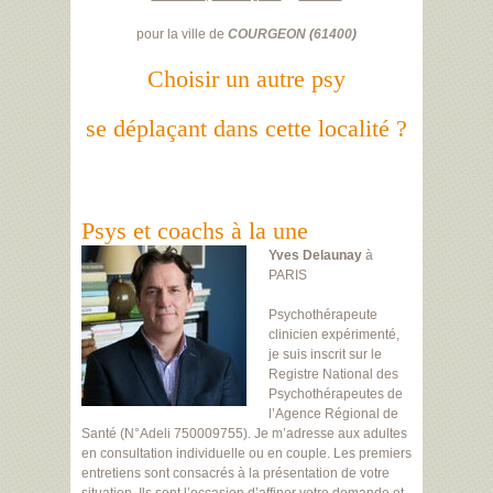
pour la ville de
COURGEON
(
61400
)
Choisir un autre psy
se déplaçant dans cette localité ?
Psys et coachs à la une
Yves Delaunay
à
PARIS
Psychothérapeute
clinicien expérimenté,
je suis inscrit sur le
Registre National des
Psychothérapeutes de
l’Agence Régional de
Santé (N°Adeli 750009755). Je m’adresse aux adultes
en consultation individuelle ou en couple. Les premiers
entretiens sont consacrés à la présentation de votre