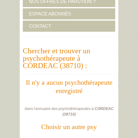
NOS OFFRES DE PARUTION ?
ESPACE ABONNÉS
CONTACT
Chercher et trouver un
psychothérapeute à
CORDEAC (38710) :
Il n'y a aucun psychothérapeute
enregistré
dans l'annuaire des psychothérapeutes à
CORDEAC
(
38710
)
Choisir un autre psy