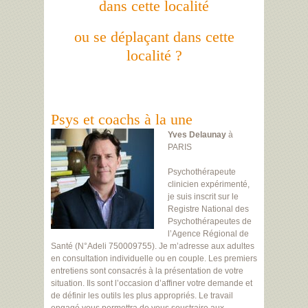
dans cette localité
ou se déplaçant dans cette
localité ?
Psys et coachs à la une
Yves Delaunay
à
PARIS
Psychothérapeute
clinicien expérimenté,
je suis inscrit sur le
Registre National des
Psychothérapeutes de
l’Agence Régional de
Santé (N°Adeli 750009755). Je m’adresse aux adultes
en consultation individuelle ou en couple. Les premiers
entretiens sont consacrés à la présentation de votre
situation. Ils sont l’occasion d’affiner votre demande et
de définir les outils les plus appropriés. Le travail