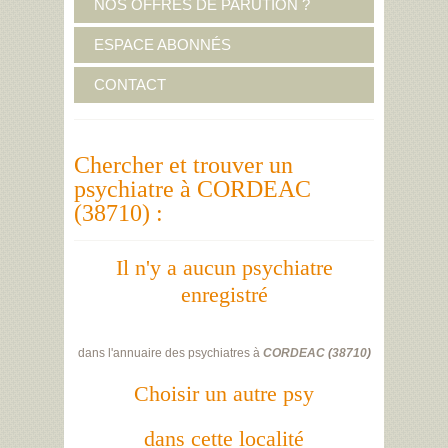
NOS OFFRES DE PARUTION ?
ESPACE ABONNÉS
CONTACT
Chercher et trouver un
psychiatre à CORDEAC
(38710) :
Il n'y a aucun psychiatre
enregistré
dans l'annuaire des psychiatres à
CORDEAC
(
38710
)
Choisir un autre psy
dans cette localité