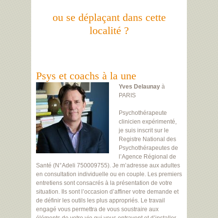
ou se déplaçant dans cette
localité ?
Psys et coachs à la une
Yves Delaunay
à
PARIS
Psychothérapeute
clinicien expérimenté,
je suis inscrit sur le
Registre National des
Psychothérapeutes de
l’Agence Régional de
Santé (N°Adeli 750009755). Je m’adresse aux adultes
en consultation individuelle ou en couple. Les premiers
entretiens sont consacrés à la présentation de votre
situation. Ils sont l’occasion d’affiner votre demande et
de définir les outils les plus appropriés. Le travail
engagé vous permettra de vous soustraire aux