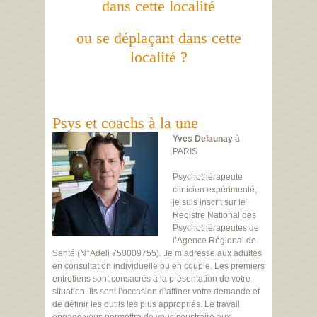
dans cette localité
ou se déplaçant dans cette
localité ?
Psys et coachs à la une
Yves Delaunay
à
PARIS
Psychothérapeute
clinicien expérimenté,
je suis inscrit sur le
Registre National des
Psychothérapeutes de
l’Agence Régional de
Santé (N°Adeli 750009755). Je m’adresse aux adultes
en consultation individuelle ou en couple. Les premiers
entretiens sont consacrés à la présentation de votre
situation. Ils sont l’occasion d’affiner votre demande et
de définir les outils les plus appropriés. Le travail