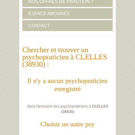
NOS OFFRES DE PARUTION ?
ESPACE ABONNÉS
CONTACT
Chercher et trouver un
psychopraticien à CLELLES
(38930) :
Il n'y a aucun psychopraticien
enregistré
dans l'annuaire des psychopraticiens à
CLELLES
(
38930
)
Choisir un autre psy