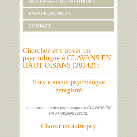
NOS OFFRES DE PARUTION ?
ESPACE ABONNÉS
CONTACT
Cherchez et trouver un
psychologue à CLAVANS EN
HAUT OISANS (38142) :
Il n'y a aucun psychologue
enregistré
dans l'annuaire des psychologues à
CLAVANS EN
HAUT OISANS
(
38142
)
Choisir un autre psy