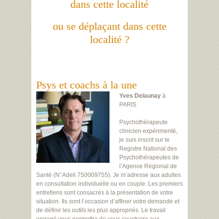
dans cette localité
ou se déplaçant dans cette
localité ?
Psys et coachs à la une
Yves Delaunay
à
PARIS
Psychothérapeute
clinicien expérimenté,
je suis inscrit sur le
Registre National des
Psychothérapeutes de
l’Agence Régional de
Santé (N°Adeli 750009755). Je m’adresse aux adultes
en consultation individuelle ou en couple. Les premiers
entretiens sont consacrés à la présentation de votre
situation. Ils sont l’occasion d’affiner votre demande et
de définir les outils les plus appropriés. Le travail