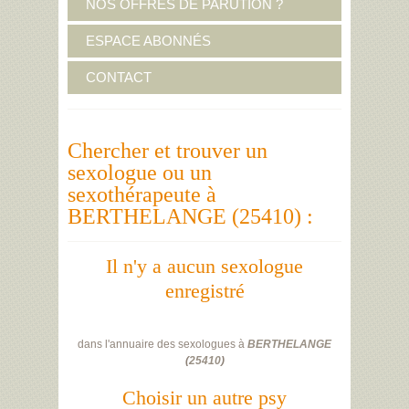
NOS OFFRES DE PARUTION ?
ESPACE ABONNÉS
CONTACT
Chercher et trouver un
sexologue ou un
sexothérapeute à
BERTHELANGE (25410) :
Il n'y a aucun sexologue
enregistré
dans l'annuaire des sexologues à
BERTHELANGE
(
25410
)
Choisir un autre psy