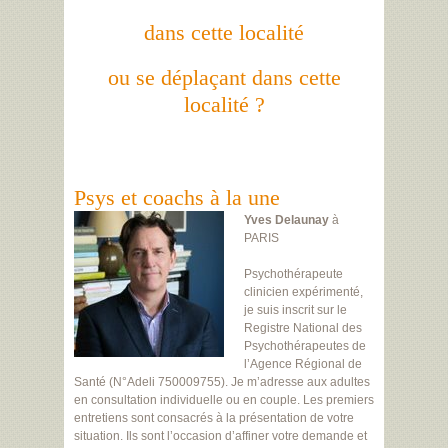
dans cette localité
ou se déplaçant dans cette
localité ?
Psys et coachs à la une
Yves Delaunay
à
PARIS
Psychothérapeute
clinicien expérimenté,
je suis inscrit sur le
Registre National des
Psychothérapeutes de
l’Agence Régional de
Santé (N°Adeli 750009755). Je m’adresse aux adultes
en consultation individuelle ou en couple. Les premiers
entretiens sont consacrés à la présentation de votre
situation. Ils sont l’occasion d’affiner votre demande et