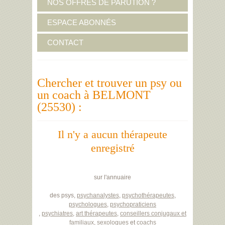
NOS OFFRES DE PARUTION ?
ESPACE ABONNÉS
CONTACT
Chercher et trouver un psy ou
un coach à BELMONT
(25530) :
Il n'y a aucun thérapeute
enregistré
sur l'annuaire
des psys,
psychanalystes
,
psychothérapeutes
,
psychologues
,
psychopraticiens
,
psychiatres
,
art thérapeutes
,
conseillers conjugaux et
familiaux
,
sexologues
et
coachs