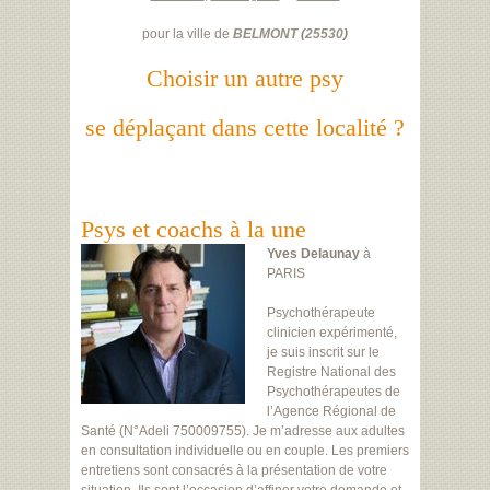
pour la ville de
BELMONT
(
25530
)
Choisir un autre psy
se déplaçant dans cette localité ?
Psys et coachs à la une
Yves Delaunay
à
PARIS
Psychothérapeute
clinicien expérimenté,
je suis inscrit sur le
Registre National des
Psychothérapeutes de
l’Agence Régional de
Santé (N°Adeli 750009755). Je m’adresse aux adultes
en consultation individuelle ou en couple. Les premiers
entretiens sont consacrés à la présentation de votre