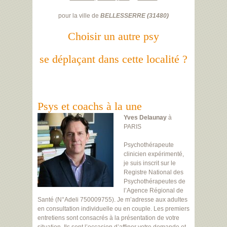
pour la ville de
BELLESSERRE
(
31480
)
Choisir un autre psy
se déplaçant dans cette localité ?
Psys et coachs à la une
Yves Delaunay
à
PARIS
Psychothérapeute
clinicien expérimenté,
je suis inscrit sur le
Registre National des
Psychothérapeutes de
l’Agence Régional de
Santé (N°Adeli 750009755). Je m’adresse aux adultes
en consultation individuelle ou en couple. Les premiers
entretiens sont consacrés à la présentation de votre