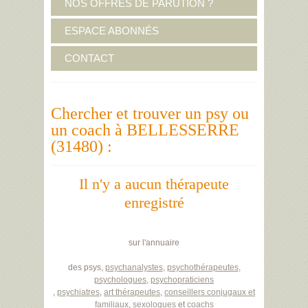
NOS OFFRES DE PARUTION ?
ESPACE ABONNÉS
CONTACT
Chercher et trouver un psy ou
un coach à BELLESSERRE
(31480) :
Il n'y a aucun thérapeute
enregistré
sur l'annuaire
des psys,
psychanalystes
,
psychothérapeutes
,
psychologues
,
psychopraticiens
,
psychiatres
,
art thérapeutes
,
conseillers conjugaux et
familiaux
,
sexologues
et
coachs