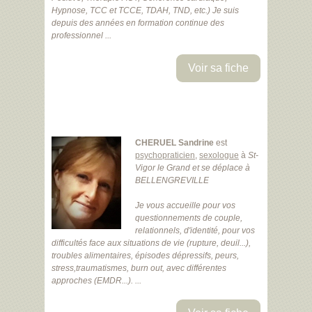
Hypnose, TCC et TCCE, TDAH, TND, etc.) Je suis
depuis des années en formation continue des
professionnel ...
Voir sa fiche
CHERUEL Sandrine
est
psychopraticien
,
sexologue
à
St-
Vigor le Grand
et se déplace à
BELLENGREVILLE
Je vous accueille pour vos
questionnements de couple,
relationnels, d'identité, pour vos
difficultés face aux situations de vie (rupture, deuil...),
troubles alimentaires, épisodes dépressifs, peurs,
stress,traumatismes, burn out, avec différentes
approches (EMDR...). ...