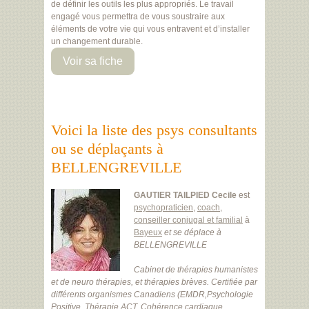
de définir les outils les plus appropriés. Le travail
engagé vous permettra de vous soustraire aux
éléments de votre vie qui vous entravent et d’installer
un changement durable.
Voir sa fiche
Voici la liste des psys consultants
ou se déplaçants à
BELLENGREVILLE
GAUTIER TAILPIED Cecile
est
psychopraticien
,
coach
,
conseiller conjugal et familial
à
Bayeux
et se déplace à
BELLENGREVILLE
Cabinet de thérapies humanistes
et de neuro thérapies, et thérapies brèves. Certifiée par
différents organismes Canadiens (EMDR,Psychologie
Positive, Thérapie ACT, Cohérence cardiaque,