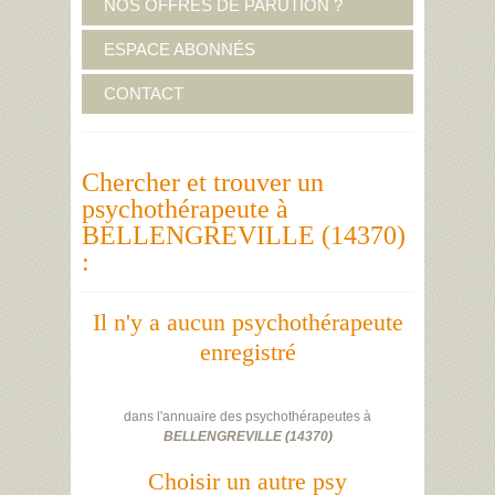
NOS OFFRES DE PARUTION ?
ESPACE ABONNÉS
CONTACT
Chercher et trouver un
psychothérapeute à
BELLENGREVILLE (14370)
:
Il n'y a aucun psychothérapeute
enregistré
dans l'annuaire des psychothérapeutes à
BELLENGREVILLE
(
14370
)
Choisir un autre psy