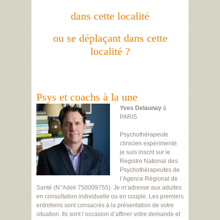
dans cette localité
ou se déplaçant dans cette
localité ?
Psys et coachs à la une
Yves Delaunay
à
PARIS
Psychothérapeute
clinicien expérimenté,
je suis inscrit sur le
Registre National des
Psychothérapeutes de
l’Agence Régional de
Santé (N°Adeli 750009755). Je m’adresse aux adultes
en consultation individuelle ou en couple. Les premiers
entretiens sont consacrés à la présentation de votre
situation. Ils sont l’occasion d’affiner votre demande et