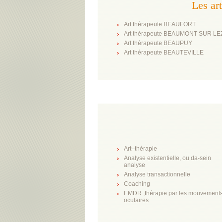
Les ar
Art thérapeute BEAUFORT
Art thérapeute BEAUMONT SUR LE
Art thérapeute BEAUPUY
Art thérapeute BEAUTEVILLE
Art–thérapie
Analyse existentielle, ou da-sein
analyse
Analyse transactionnelle
Coaching
EMDR ,thérapie par les mouvement
oculaires