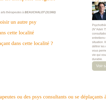
 arts thérapeutes à
BEAUCHALOT
(
31360
)
oisir un autre psy
Psychothé
(N°Adeli 7
ans cette localité
consultati
entretiens
çant dans cette localité ?
situation. 
définir les
vous perme
vie qui vo
durable.
Voir s
hérapeutes ou des psys consultants ou se déplaç