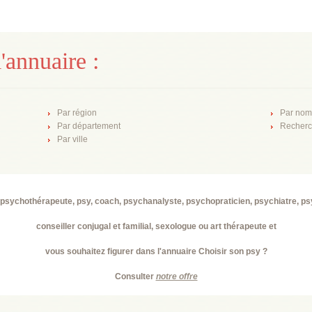
'annuaire :
Par région
Par nom
Par département
Recherc
Par ville
psychothérapeute, psy, coach, psychanalyste, psychopraticien, psychiatre, p
conseiller conjugal et familial, sexologue ou art thérapeute et
vous souhaitez figurer dans l'annuaire Choisir son psy ?
Consulter
notre offre