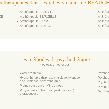
ts thérapeutes dans les villes voisines de BEA
Art thérapeute BEAUVILLE
Art thé
ZE
Art thérapeute BEAUZELLE
Art thé
Art thérapeute BAZUS
Art thé
Art thérapeute BAZIEGE
Art thé
Les méthodes de psychothérapie
(
toutes les méthodes
)
Gestalt thérapie
Psychan
Hypno thérapie (hypnose classique, hypnose
Psychog
éricksonienne, sophrothérapie)
Psychot
Pleine conscience - Mindfulness
Psychot
Programmation Neuro-linguistique (PNL)
Sexothé
thérapeutique
s