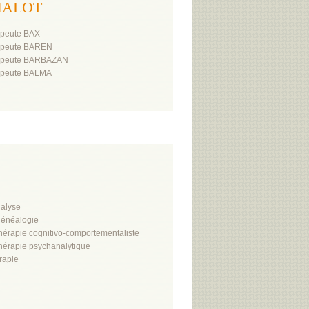
UCHALOT
rapeute BAX
rapeute BAREN
rapeute BARBAZAN
rapeute BALMA
alyse
énéalogie
hérapie cognitivo-comportementaliste
hérapie psychanalytique
rapie