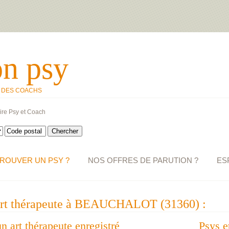
on psy
T DES COACHS
ire Psy et Coach
ROUVER UN PSY ?
NOS OFFRES DE PARUTION ?
ES
 art thérapeute à BEAUCHALOT (31360) :
un art thérapeute enregistré
Psys e