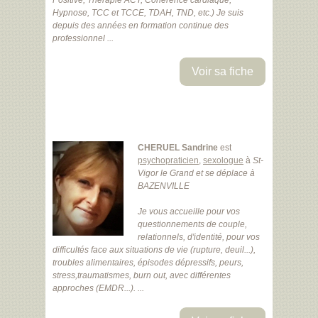
Positive, Thérapie ACT, Cohérence cardiaque,
Hypnose, TCC et TCCE, TDAH, TND, etc.) Je suis
depuis des années en formation continue des
professionnel ...
Voir sa fiche
CHERUEL Sandrine
est
psychopraticien
,
sexologue
à
St-
Vigor le Grand
et se déplace à
BAZENVILLE
Je vous accueille pour vos
questionnements de couple,
relationnels, d'identité, pour vos
difficultés face aux situations de vie (rupture, deuil...),
troubles alimentaires, épisodes dépressifs, peurs,
stress,traumatismes, burn out, avec différentes
approches (EMDR...). ...