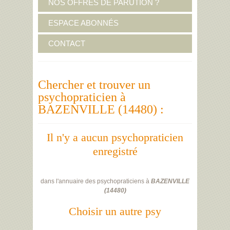
NOS OFFRES DE PARUTION ?
ESPACE ABONNÉS
CONTACT
Chercher et trouver un
psychopraticien à
BAZENVILLE (14480) :
Il n'y a aucun psychopraticien
enregistré
dans l'annuaire des psychopraticiens à
BAZENVILLE
(
14480
)
Choisir un autre psy