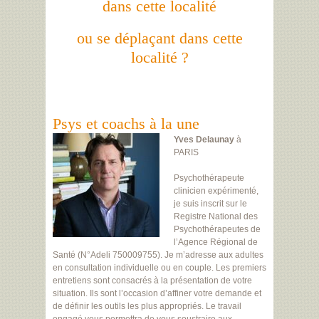
dans cette localité
ou se déplaçant dans cette
localité ?
Psys et coachs à la une
Yves Delaunay
à
PARIS
Psychothérapeute
clinicien expérimenté,
je suis inscrit sur le
Registre National des
Psychothérapeutes de
l’Agence Régional de
Santé (N°Adeli 750009755). Je m’adresse aux adultes
en consultation individuelle ou en couple. Les premiers
entretiens sont consacrés à la présentation de votre
situation. Ils sont l’occasion d’affiner votre demande et
de définir les outils les plus appropriés. Le travail