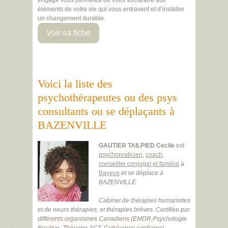
engagé vous permettra de vous soustraire aux
éléments de votre vie qui vous entravent et d’installer
un changement durable.
Voir sa fiche
Voici la liste des
psychothérapeutes ou des psys
consultants ou se déplaçants à
BAZENVILLE
GAUTIER TAILPIED Cecile
est
psychopraticien
,
coach
,
conseiller conjugal et familial
à
Bayeux
et se déplace à
BAZENVILLE
Cabinet de thérapies humanistes
et de neuro thérapies, et thérapies brèves. Certifiée par
différents organismes Canadiens (EMDR,Psychologie