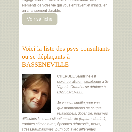
engagé vous permettra de vous soustraire aux
éléments de votre vie qui vous entravent et d’installer
un changement durable.
Voir sa fiche
Voici la liste des psys consultants
ou se déplaçants à
BASSENEVILLE
CHERUEL Sandrine
est
psychopraticien
,
sexologue
à
St-
Vigor le Grand
et se déplace à
BASSENEVILLE
Je vous accueille pour vos
questionnements de couple,
relationnels, d'identité, pour vos
difficultés face aux situations de vie (rupture, deuil...),
troubles alimentaires, épisodes dépressifs, peurs,
stress,traumatismes, burn out, avec différentes