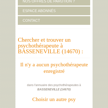
NOS OFFRES DE PARUTION ?
ESPACE ABONNÉS
CONTACT
Chercher et trouver un
psychothérapeute à
BASSENEVILLE (14670) :
Il n'y a aucun psychothérapeute
enregistré
dans l'annuaire des psychothérapeutes à
BASSENEVILLE
(
14670
)
Choisir un autre psy