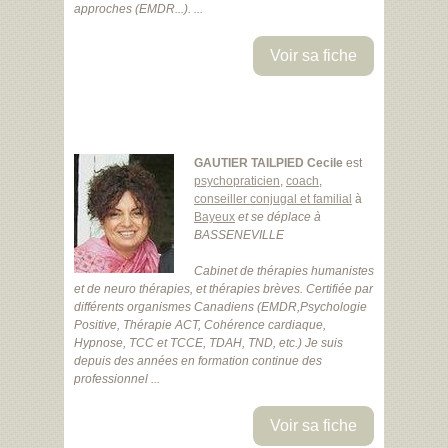
approches (EMDR...). ...
Voir sa fiche
GAUTIER TAILPIED Cecile
est
psychopraticien
,
coach
,
conseiller conjugal et familial
à
Bayeux
et se déplace à
BASSENEVILLE
Cabinet de thérapies humanistes
et de neuro thérapies, et thérapies brèves. Certifiée par
différents organismes Canadiens (EMDR,Psychologie
Positive, Thérapie ACT, Cohérence cardiaque,
Hypnose, TCC et TCCE, TDAH, TND, etc.) Je suis
depuis des années en formation continue des
professionnel ...
Voir sa fiche