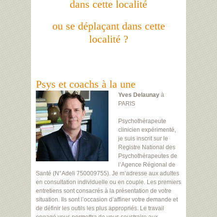
dans cette localité
ou se déplaçant dans cette
localité ?
Psys et coachs à la une
Yves Delaunay
à
PARIS
Psychothérapeute
clinicien expérimenté,
je suis inscrit sur le
Registre National des
Psychothérapeutes de
l’Agence Régional de
Santé (N°Adeli 750009755). Je m’adresse aux adultes
en consultation individuelle ou en couple. Les premiers
entretiens sont consacrés à la présentation de votre
situation. Ils sont l’occasion d’affiner votre demande et
de définir les outils les plus appropriés. Le travail