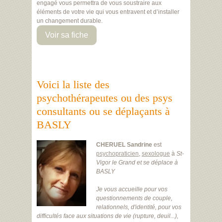
engagé vous permettra de vous soustraire aux
éléments de votre vie qui vous entravent et d’installer
un changement durable.
Voir sa fiche
Voici la liste des
psychothérapeutes ou des psys
consultants ou se déplaçants à
BASLY
CHERUEL Sandrine
est
psychopraticien
,
sexologue
à
St-
Vigor le Grand
et se déplace à
BASLY
Je vous accueille pour vos
questionnements de couple,
relationnels, d'identité, pour vos
difficultés face aux situations de vie (rupture, deuil...),