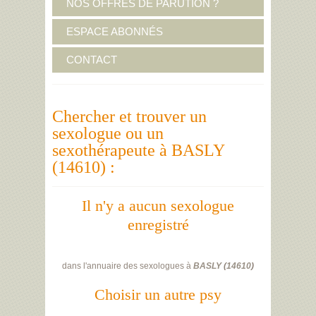
NOS OFFRES DE PARUTION ?
ESPACE ABONNÉS
CONTACT
Chercher et trouver un
sexologue ou un
sexothérapeute à BASLY
(14610) :
Il n'y a aucun sexologue
enregistré
dans l'annuaire des sexologues à
BASLY
(
14610
)
Choisir un autre psy