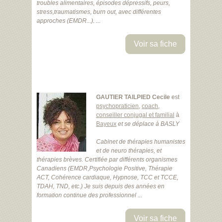
troubles alimentaires, épisodes dépressifs, peurs,
stress,traumatismes, burn out, avec différentes
approches (EMDR...). ...
Voir sa fiche
GAUTIER TAILPIED Cecile
est
psychopraticien
,
coach
,
conseiller conjugal et familial
à
Bayeux
et se déplace à BASLY
Cabinet de thérapies humanistes
et de neuro thérapies, et
thérapies brèves. Certifiée par différents organismes
Canadiens (EMDR,Psychologie Positive, Thérapie
ACT, Cohérence cardiaque, Hypnose, TCC et TCCE,
TDAH, TND, etc.) Je suis depuis des années en
formation continue des professionnel ...
Voir sa fiche