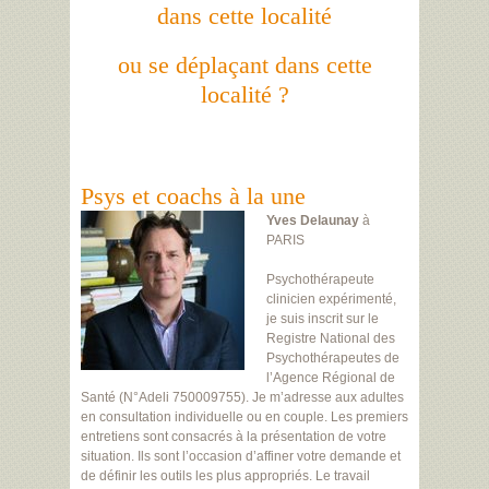
dans cette localité
ou se déplaçant dans cette
localité ?
Psys et coachs à la une
Yves Delaunay
à
PARIS
Psychothérapeute
clinicien expérimenté,
je suis inscrit sur le
Registre National des
Psychothérapeutes de
l’Agence Régional de
Santé (N°Adeli 750009755). Je m’adresse aux adultes
en consultation individuelle ou en couple. Les premiers
entretiens sont consacrés à la présentation de votre
situation. Ils sont l’occasion d’affiner votre demande et
de définir les outils les plus appropriés. Le travail