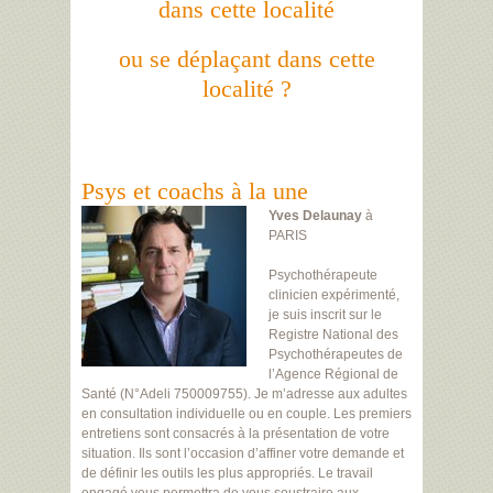
dans cette localité
ou se déplaçant dans cette
localité ?
Psys et coachs à la une
Yves Delaunay
à
PARIS
Psychothérapeute
clinicien expérimenté,
je suis inscrit sur le
Registre National des
Psychothérapeutes de
l’Agence Régional de
Santé (N°Adeli 750009755). Je m’adresse aux adultes
en consultation individuelle ou en couple. Les premiers
entretiens sont consacrés à la présentation de votre
situation. Ils sont l’occasion d’affiner votre demande et
de définir les outils les plus appropriés. Le travail