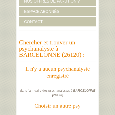
NOS OFFRES DE PARUTION ?
ESPACE ABONNÉS
CONTACT
Chercher et trouver un
psychanalyste à
BARCELONNE (26120) :
Il n'y a aucun psychanalyste
enregistré
dans l'annuaire des psychanalystes à
BARCELONNE
(
26120
)
Choisir un autre psy