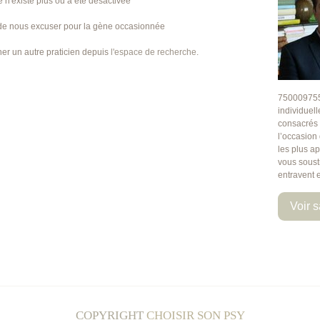
e n'existe plus ou a été désactivée
de nous excuser pour la gène occasionnée
er un autre praticien depuis
l'espace de recherche
.
750009755)
individuel
consacrés à
l’occasion 
les plus a
vous soust
entravent 
Voir s
COPYRIGHT
CHOISIR SON PSY