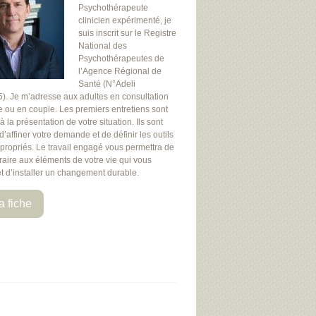
Psychothérapeute
clinicien expérimenté, je
suis inscrit sur le Registre
National des
Psychothérapeutes de
l’Agence Régional de
Santé (N°Adeli
. Je m’adresse aux adultes en consultation
le ou en couple. Les premiers entretiens sont
 la présentation de votre situation. Ils sont
d’affiner votre demande et de définir les outils
ppropriés. Le travail engagé vous permettra de
raire aux éléments de votre vie qui vous
et d’installer un changement durable.
a fiche