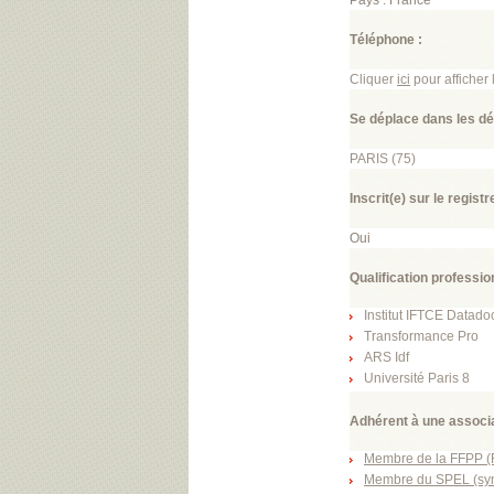
Pays : France
Téléphone :
Cliquer
ici
pour affiche
Se déplace dans les d
PARIS (75)
Inscrit(e) sur le regist
Oui
Qualification profession
Institut IFTCE Datado
Transformance Pro
ARS Idf
Université Paris 8
Adhérent à une associa
Membre de la FFPP (F
Membre du SPEL (synd