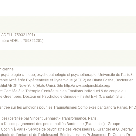
 ADELI : 759321201)
méro ADELI : 759321201)
inicienne
 psychologie clinique, psychopathologie et psychothérapie, Université de Paris 8.
érapie Accélérée Expérientielle et Dynamique (AEDP) de Diana Fosha, Docteur en
stitut AEDP New-York (Etats-Unis). Site http://www.aedpinstitute.org/
e Certifiée à la Thérapie Centrée sur les Emotions individuel & de couple du
e Greenberg, Docteur en Psychologie clinique - Institut EFT (Canada). Site :
entrée sur les Emotions pour les Traumatismes Complexes par Sandra Paivio, Ph
ipes) certifiée par Vincent Lenhardt - Transformance, Paris.
 à l'accompagnement des personnalités Borderline (Etat-Limite) - Groupe
e Cochin à Paris - Service de psychiatrie des Professeurs B. Granger et Q. Debray.
logie de l'enfant et de l'adolescent, Séminaires des Pr Jeammet, Pr Corcos, Dr