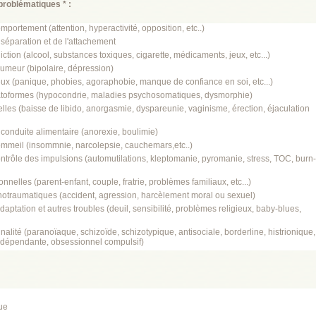
problématiques * :
portement (attention, hyperactivité, opposition, etc..)
séparation et de l'attachement
tion (alcool, substances toxiques, cigarette, médicaments, jeux, etc...)
umeur (bipolaire, dépression)
x (panique, phobies, agoraphobie, manque de confiance en soi, etc...)
toformes (hypocondrie, maladies psychosomatiques, dysmorphie)
les (baisse de libido, anorgasmie, dyspareunie, vaginisme, érection, éjaculation
conduite alimentaire (anorexie, boulimie)
mmeil (insommnie, narcolepsie, cauchemars,etc..)
trôle des impulsions (automutilations, kleptomanie, pyromanie, stress, TOC, burn-
nnelles (parent-enfant, couple, fratrie, problèmes familiaux, etc...)
otraumatiques (accident, agression, harcèlement moral ou sexuel)
aptation et autres troubles (deuil, sensibilité, problèmes religieux, baby-blues,
alité (paranoïaque, schizoïde, schizotypique, antisociale, borderline, histrionique,
, dépendante, obsessionnel compulsif)
ue