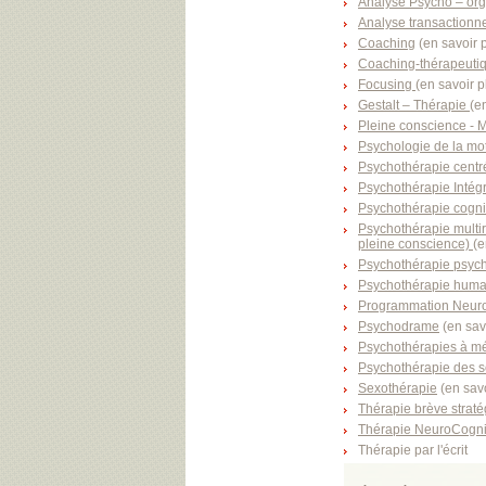
Analyse Psycho – or
Analyse transactionne
Coaching
(
en savoir 
Coaching-thérapeuti
Focusing
(
en savoir p
Gestalt – Thérapie
(
en
Pleine conscience - 
Psychologie de la mot
Psychothérapie centr
Psychothérapie Intég
Psychothérapie cogni
Psychothérapie multi
pleine conscience)
(
e
Psychothérapie psych
Psychothérapie huma
Programmation Neuro-
Psychodrame
(
en sav
Psychothérapies à mé
Psychothérapie des
Sexothérapie
(
en savo
Thérapie brève stratég
Thérapie NeuroCogni
Thérapie par l'écrit