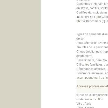
Domaines d'intervention 
du stress, conflits, souf
Certifiée dans plusieurs
Indicator), CPI 260(Calif
360° & Benchmark (Ques
Types de demande d'acc
de soi
Etats dépressifs (Perte d
Troubles de la personna
Chocs émotionnels (rupt
avortement),
Devenir mère, père, Sout
Difficultés familiales, d
Dépendance affective, L
Souffrance au travail,
accompagnement de l'e
Adresse professionnell
6, rue de la Renaissanc
Code Postal : 75008
Ville :
Paris