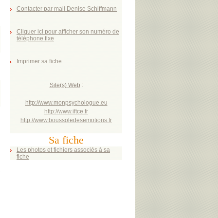
Contacter par mail Denise Schiffmann
Cliquer ici pour afficher son numéro de
téléphone fixe
Imprimer sa fiche
Site(s) Web
:
http://www.monpsychologue.eu
http://www.iftce.fr
http://www.boussoledesemotions.fr
Sa fiche
Les photos et fichiers associés à sa
fiche
D