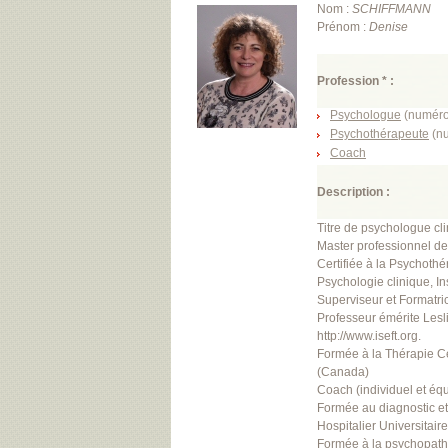
Nom :
SCHIFFMANN
Prénom :
Denise
Profession * :
Psychologue
(numéro
Psychothérapeute
(nu
Coach
Description :
Titre de psychologue cl
Master professionnel de
Certifiée à la Psychoth
Psychologie clinique, In
Superviseur et Formatric
Professeur émérite Lesli
http://www.iseft.org.
Formée à la Thérapie C
(Canada)
Coach (individuel et équ
Formée au diagnostic et
Hospitalier Universitair
Formée à la psychopatho