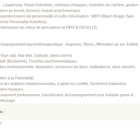
: Leadership, Hauts Potentiels, cohésion d'équipes, évolution de carrière, gestion
france au travail, burnout, risques psychosociaux.
 questionnaires de personnalité et outils d'évaluation : MBTI (Myers Briggs Type
ornia Personality Inventory),
tionnaires de retour de perception) et FIRO B (SCHUTZ)
ompagnement psychothérapeutique : Angoisse, Stress, Affirmation de soi, Estime
'élan vital, Mal-être, Solitude, Idées noires)
lité (Borderline), Troubles psychosomatiques,
ure professionnelle, séparation, processus de deuil, maltraitance, abus sexuels,
ien à la Parentalité,
ans les relations interpersonnelles, à gérer les conflits, Sentiment d'abandon,
iens toxiques,
 épuisement professionnel, harcèlement, Accompagnement pour maladie grave &
ntourage.
e :
e