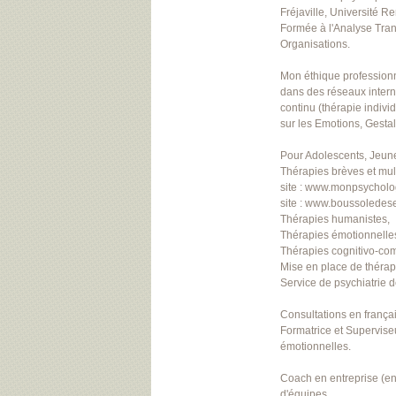
Fréjaville, Université R
Formée à l'Analyse Trans
Organisations.
Mon éthique professionne
dans des réseaux intern
continu (thérapie indiv
sur les Emotions, Gesta
Pour Adolescents, Jeune
Thérapies brèves et multi
site : www.monpsychol
site : www.boussoledese
Thérapies humanistes,
Thérapies émotionnelle
Thérapies cognitivo-co
Mise en place de thérap
Service de psychiatrie 
Consultations en françai
Formatrice et Supervise
émotionnelles.
Coach en entreprise (en
d'équipes.