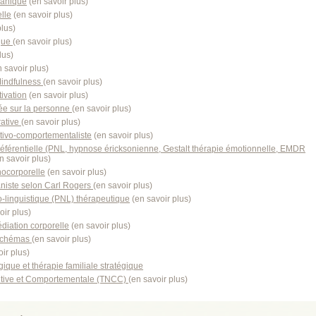
ganique
(
en savoir plus
)
lle
(
en savoir plus
)
plus
)
que
(
en savoir plus
)
lus
)
 savoir plus
)
Mindfulness
(
en savoir plus
)
ivation
(
en savoir plus
)
ée sur la personne
(
en savoir plus
)
rative
(
en savoir plus
)
tivo-comportementaliste
(
en savoir plus
)
référentielle (PNL, hypnose éricksonienne, Gestalt thérapie émotionnelle, EMDR
n savoir plus
)
ocorporelle
(
en savoir plus
)
niste selon Carl Rogers
(
en savoir plus
)
linguistique (PNL) thérapeutique
(
en savoir plus
)
oir plus
)
diation corporelle
(
en savoir plus
)
 schémas
(
en savoir plus
)
ir plus
)
ique et thérapie familiale stratégique
tive et Comportementale (TNCC)
(
en savoir plus
)