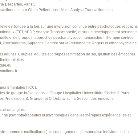
ené Descartes, Paris 5.
actionnelle par Gilles Pellerin, certifié en Analyse Transactionnelle,
lle est fondée à la fois sur une intervision continue entre psychologues et coachs
ationaux (EFT, AEDP, Analyse Transactionelle) et sur un développement personnel
iduelle et de groupe) : approches psychanalytique, humanistes - Thérapie centrée
lt, Psychodrame, Approche Centrée sur la Personne de Rogers et ethnopsychiatrie.
s adultes, Couples, Adultes et groupes (affirmation de soi, gestion des émotions)
référentielles :
ogue.eu
motions.fr
s,
mportementales (TCC),
ies de groupe brèves dans le Groupe Hospitalier Universitaire Cochin à Paris -
des Professeurs B. Granger et Q. Debray sur la Gestion des Emotions.
s et en anglais.
ur de psychothérapeutes et psychologues dans les thérapies expérientielles et
vironnements multiculturels): accompagnement personnalisé individuel et/ou