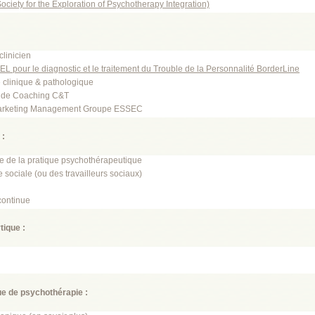
ciety for the Exploration of Psychotherapy Integration)
clinicien
L pour le diagnostic et le traitement du Trouble de la Personnalité BorderLine
clinique & pathologique
e de Coaching C&T
Marketing Management Groupe ESSEC
 :
e de la pratique psychothérapeutique
 sociale (ou des travailleurs sociaux)
continue
tique :
e de psychothérapie :