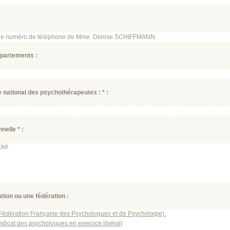
r le numéro de téléphone de Mme. Denise SCHIFFMANN
épartements :
re national des psychothérapeutes : * :
nelle * :
cké
tion ou une fédération :
édération Française des Psychologues et de Psychologie).
icat des psychologues en exercice libéral)